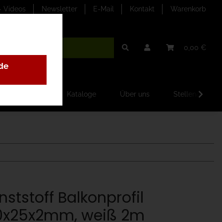
- Videos
Newsletter
E-Mail
Kontakt
Warenkorb
0,00 €
de
ilder-Galerien
Kataloge
Über uns
Stellenangebo
nststoff Balkonprofil
0x25x2mm, weiß 2m