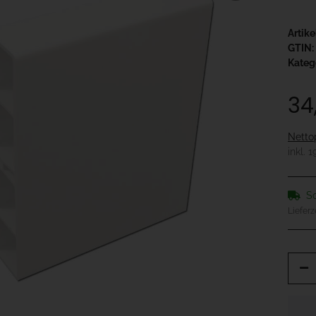
Artik
GTIN:
Kateg
34
Netto
inkl. 
So
Lieferz
x