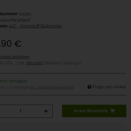
elnummer:
114301
4250764326908
orie:
20C - Kunststoff Balkonteile
,90 €
preise anzeigen
19% USt. , zzgl.
Versand
(Standard Sperrgut)
fort verfügbar
Frage zum Artikel
eit:
2 - 5 Werktage
(DE - Ausland abweichend)
In den Warenkorb