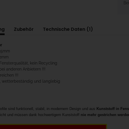
Bei
ng
Zubehör
Technische Daten (1)
r
 25mm
 2mm
 Fensterqualität, kein Recycling
bei anderen Anbietern !!!
reichen !!!
, wetterbeständig und langlebig
file sind funktionell, stabil, in modernem Design und aus
Kunststoff in Fens
leicht und müssen dank hochwertigem Kunststoff
nie mehr gestrichen werde