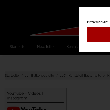
Bitte wählen:
Startseite
Newsletter
Kontakt
Ausschreib
Startseite
20 - Balkonbauteile
20C - Kunststoff Balkonteile
K
YouTube - Videos |
Instagram