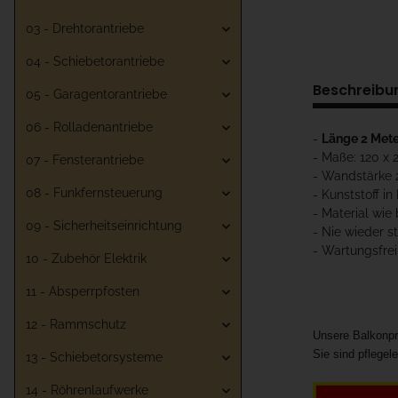
03 - Drehtorantriebe
04 - Schiebetorantriebe
Beschreibu
05 - Garagentorantriebe
06 - Rolladenantriebe
-
Länge 2 Mete
- Maße: 120 x
07 - Fensterantriebe
- Wandstärke
08 - Funkfernsteuerung
- Kunststoff in
- Material wie 
09 - Sicherheitseinrichtung
- Nie wieder st
- Wartungsfrei
10 - Zubehör Elektrik
11 - Absperrpfosten
12 - Rammschutz
Unsere Balkonpro
Sie sind pflege
13 - Schiebetorsysteme
14 - Röhrenlaufwerke