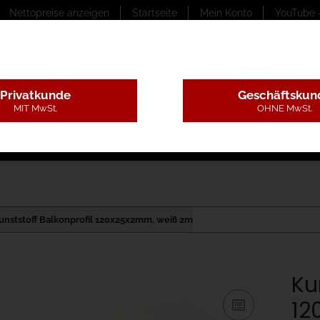
Nettopreise anzeigen
Startseite
Mein Konto
YouTube 
Privatkunde
Geschäftskun
MIT MwSt.
OHNE MwSt.
ungstexte
Montageleistungen
Begutachtung
B
unststoff Balkonprofil 120x25x2mm, weiß 2m
Ku
12