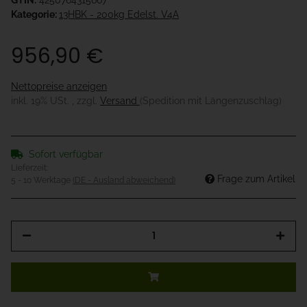
GTIN:
4250764315667
Kategorie:
13HBK - 200kg Edelst. V4A
956,90 €
Nettopreise anzeigen
inkl. 19% USt. , zzgl.
Versand
(Spedition mit Längenzuschlag)
Sofort verfügbar
Lieferzeit:
Frage zum Artikel
5 - 10 Werktage
(DE - Ausland abweichend)