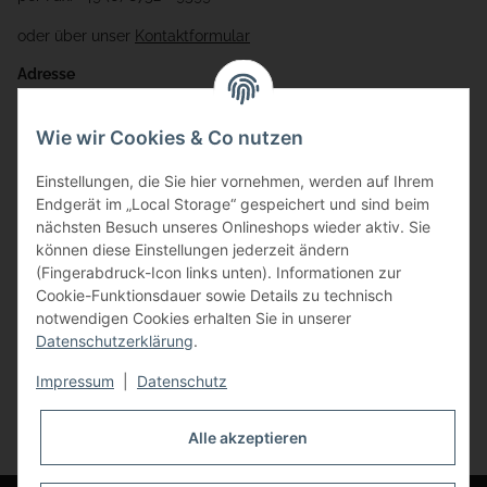
oder über unser
Kontaktformular
Adresse
Bauer-Systemtechnik GmbH
Wie wir Cookies & Co nutzen
Gewerbering 17
Einstellungen, die Sie hier vornehmen, werden auf Ihrem
84072 Au i.d. Hallertau
Endgerät im „Local Storage“ gespeichert und sind beim
nächsten Besuch unseres Onlineshops wieder aktiv. Sie
info@bauer-tore.de
können diese Einstellungen jederzeit ändern
(Fingerabdruck-Icon links unten). Informationen zur
Cookie-Funktionsdauer sowie Details zu technisch
notwendigen Cookies erhalten Sie in unserer
Datenschutzerklärung
.
Impressum
|
Datenschutz
Vertrag widerrufen
Alle akzeptieren
* Alle Preise inkl. gesetzlicher USt., zzgl.
Versand