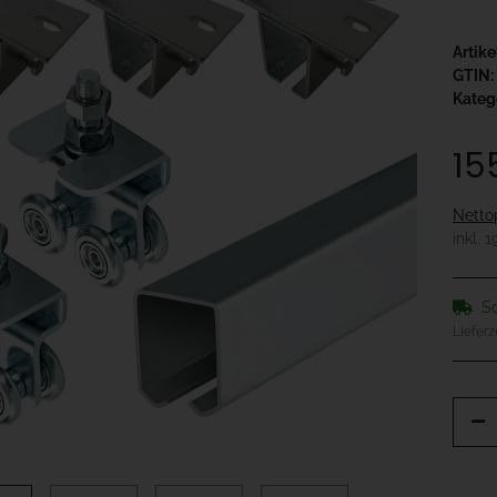
Artik
GTIN:
Kateg
15
Netto
inkl. 
So
Lieferz