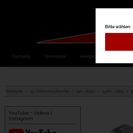
Bitte wählen:
Startseite
Newsletter
Kontakt
Ausschreib
Startseite
14 - Röhrenlaufwerke
14A - Basic
14AA - 75kg
L
YouTube - Videos |
Instagram