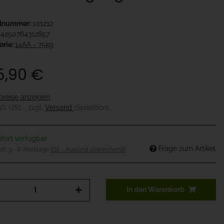
elnummer:
101212
4250764312857
orie:
14AA - 75kg
5,90 €
preise anzeigen
19% USt. , zzgl.
Versand
(Spedition)
fort verfügbar
Frage zum Artikel
eit:
3 - 8 Werktage
(DE - Ausland abweichend)
In den Warenkorb