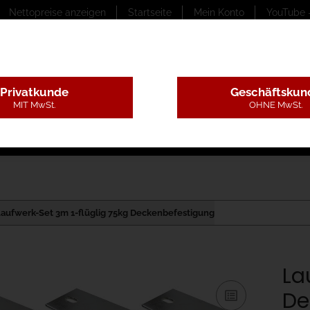
Nettopreise anzeigen
Startseite
Mein Konto
YouTube 
Privatkunde
Geschäftskun
MIT MwSt.
OHNE MwSt.
ungstexte
Montageleistungen
Begutachtung
B
aufwerk-Set 3m 1-flüglig 75kg Deckenbefestigung
La
De