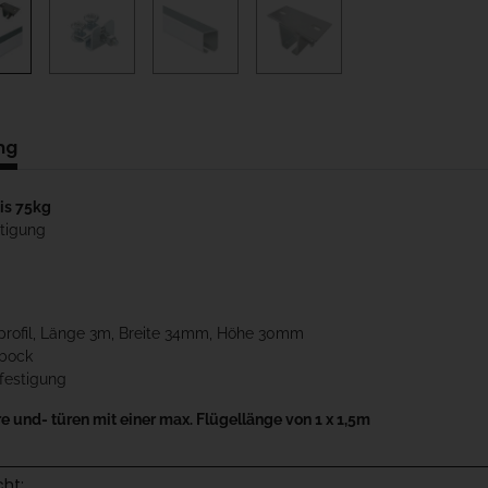
ng
is 75kg
tigung
nprofil, Länge 3m, Breite 34mm, Höhe 30mm
nbock
festigung
e und- türen mit einer max. Flügellänge von 1 x 1,5m
cht: