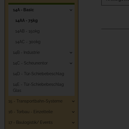
14A - Basic
14AA - 75kg
14AB - 150kg
14AC - 300kg
14B - Industrie
14C - Scheunentor
14D - Tür-Schiebebeschlag
14E - Tür-Schiebebeschlag
Glas
15 - Transportbahn-Systeme
16 - Torbau - Einzelteile
17 - Baulogistik/ Events