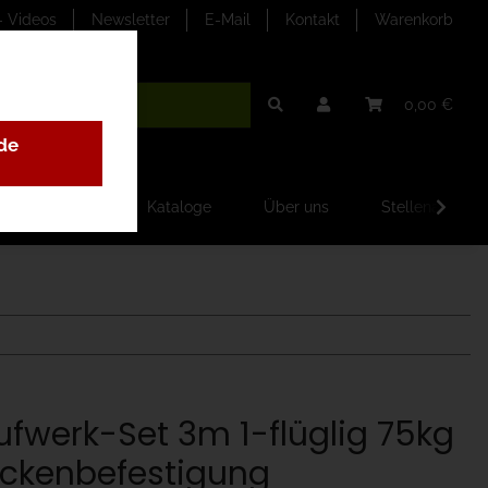
- Videos
Newsletter
E-Mail
Kontakt
Warenkorb
0,00 €
de
ilder-Galerien
Kataloge
Über uns
Stellenangebo
ufwerk-Set 3m 1-flüglig 75kg
ckenbefestigung