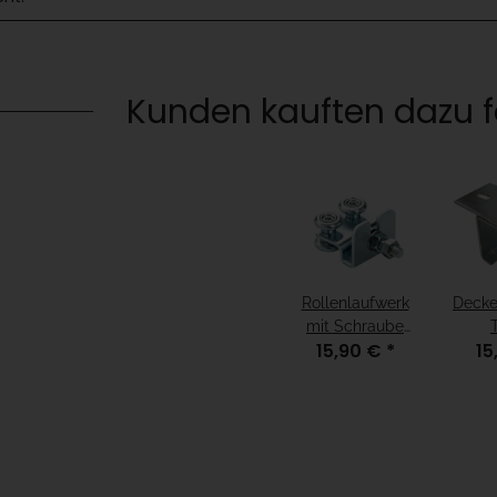
Kunden kauften dazu fo
Rollenlaufwerk
Decke
mit Schraube
15,90 €
*
15
M10 - 4-rädrig