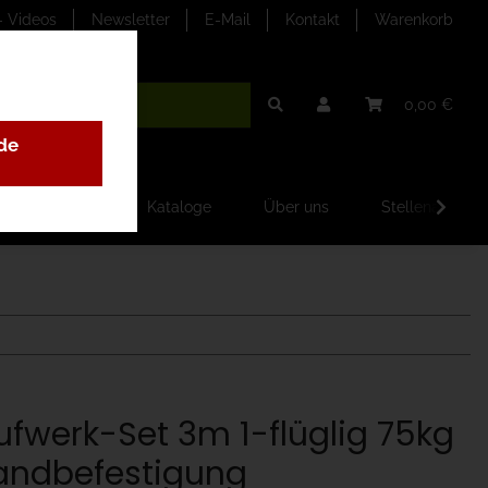
- Videos
Newsletter
E-Mail
Kontakt
Warenkorb
0,00 €
de
ilder-Galerien
Kataloge
Über uns
Stellenangebo
ufwerk-Set 3m 1-flüglig 75kg
ndbefestigung