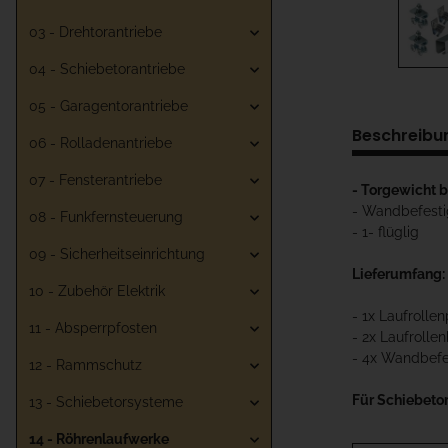
03 - Drehtorantriebe
04 - Schiebetorantriebe
05 - Garagentorantriebe
Beschreibu
06 - Rolladenantriebe
07 - Fensterantriebe
- Torgewicht b
- Wandbefest
08 - Funkfernsteuerung
- 1- flüglig
09 - Sicherheitseinrichtung
Lieferumfang:
10 - Zubehör Elektrik
- 1x Laufrolle
11 - Absperrpfosten
- 2x Laufrolle
- 4x Wandbefe
12 - Rammschutz
Für Schiebetor
13 - Schiebetorsysteme
14 - Röhrenlaufwerke