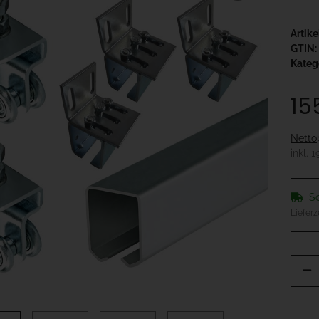
Artik
GTIN:
Kateg
15
Netto
inkl. 
So
Lieferz