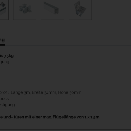
ng
is 75kg
igung
nprofil, Länge 3m, Breite 34mm, Höhe 30mm
nbock
stigung
e und- türen mit einer max. Flügellänge von 1 x 1,5m