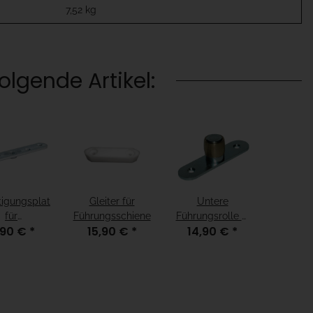
7,52
kg
lgende Artikel:
tigungsplatte,
Gleiter für
Untere
für
Führungsschiene
Führungsrolle Ø
,90 €
*
15,90 €
*
14,90 €
*
rollenbock
24mm