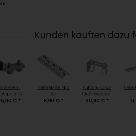
cht:
Kunden kauften dazu fo
Schienen-
Halteplatte M10
Führungsbock
Befes
rstopper Typ
für
für Schiebetore
16,90 €
*
8,90 €
*
30,90 €
*
11
24
Rollenlaufwerk
(1) VZ
Lauf