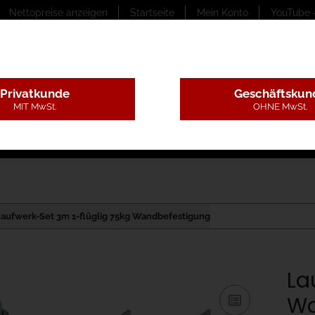
Nettopreise anzeigen
Startseite
Mein Konto
YouTube 
Privatkunde
Geschäftskun
MIT MwSt.
OHNE MwSt.
ungstexte
Montageleistungen
Begutachtung
B
aufwerk-Set 3m 1-flüglig 75kg Wandbefestigung
La
Wa