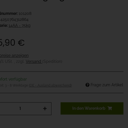
elnummer:
101208
4250764312864
orie:
14AA - 75kg
5,90 €
preise anzeigen
19% USt. , zzgl.
Versand
(Spedition)
fort verfügbar
Frage zum Artikel
eit:
3 - 8 Werktage
(DE - Ausland abweichend)
In den Warenkorb