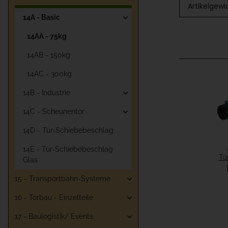
Artikelgewi
14A - Basic
14AA - 75kg
14AB - 150kg
14AC - 300kg
14B - Industrie
14C - Scheunentor
14D - Tür-Schiebebeschlag
14E - Tür-Schiebebeschlag
Tü
Glas
15 - Transportbahn-Systeme
16 - Torbau - Einzelteile
17 - Baulogistik/ Events