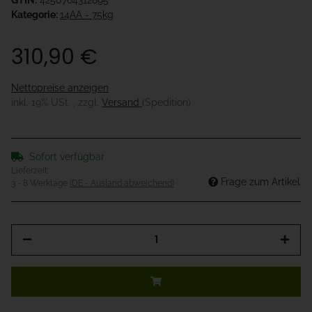
GTIN:
4250764312895
Kategorie:
14AA - 75kg
310,90 €
Nettopreise anzeigen
inkl. 19% USt. , zzgl.
Versand
(Spedition)
Sofort verfügbar
Lieferzeit:
Frage zum Artikel
3 - 8 Werktage
(DE - Ausland abweichend)