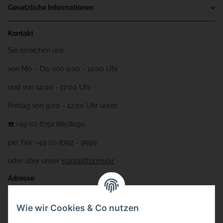
Gesetzliche Informationen
Kontakt
Sie erreichen uns
von Mo. - Do. von 9:00 - 12:00 Uhr
und von 14:00 - 17:00 Uhr
Freitag von 9:00 - 12:00 Uhr unter:
☎️ +49 (0) 8752 8658090
per Fax: +49 (0) 8752 - 9599
oder über unser
Kontaktformular
Adresse
Bauer-Systemtechnik GmbH
Wie wir Cookies & Co nutzen
Gewerbering 17