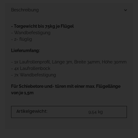
Beschreibung
- Torgewicht bis 75kg je Flügel
- Wandbefestigung
- 2- flüglig
Lieferumfang:
- 1x Laufrollenprofil, Länge 3m, Breite 34mm, Höhe 30mm
- 4x Laufrollenbock
- 7x Wandbefestigung
Für Schiebetore und- türen mit einer max. Flügellänge
von je 1,5m
Artikelgewicht:
9,54
kg