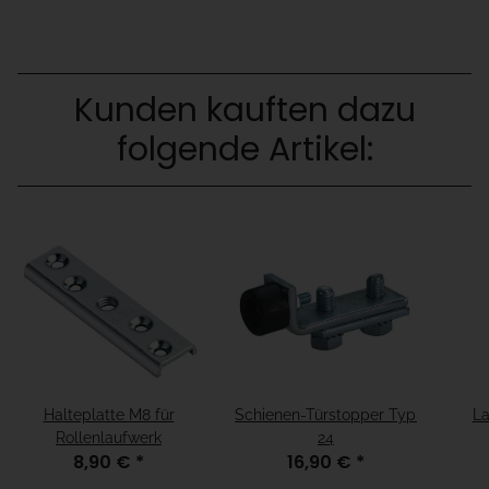
Kunden kauften dazu
folgende Artikel:
Halteplatte M8 für
Schienen-Türstopper Typ
La
Rollenlaufwerk
24
8,90 €
*
16,90 €
*