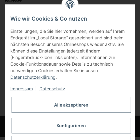
Adresse
Bauer-Systemtechnik GmbH
Wie wir Cookies & Co nutzen
Gewerbering 17
Einstellungen, die Sie hier vornehmen, werden auf Ihrem
84072 Au i.d. Hallertau
Endgerät im „Local Storage“ gespeichert und sind beim
nächsten Besuch unseres Onlineshops wieder aktiv. Sie
info@bauer-tore.de
können diese Einstellungen jederzeit ändern
(Fingerabdruck-Icon links unten). Informationen zur
Cookie-Funktionsdauer sowie Details zu technisch
notwendigen Cookies erhalten Sie in unserer
Datenschutzerklärung
.
Impressum
|
Datenschutz
Vertrag widerrufen
Alle akzeptieren
* Alle Preise inkl. gesetzlicher USt., zzgl.
Versand
© Bauer-Systemtechnik GmbH - Technische Änderungen und Irrtümer
Konfigurieren
vorbehalten