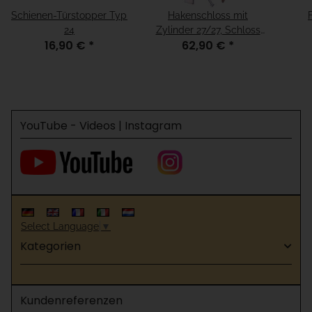
Schienen-Türstopper Typ
Hakenschloss mit
24
Zylinder 27/27, Schloss
16,90 €
*
62,90 €
*
120x54x15mm
YouTube - Videos | Instagram
Select Language
▼
Kategorien
Kundenreferenzen