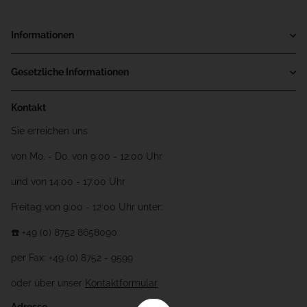
Informationen
Gesetzliche Informationen
Kontakt
Sie erreichen uns
von Mo. - Do. von 9:00 - 12:00 Uhr
und von 14:00 - 17:00 Uhr
Freitag von 9:00 - 12:00 Uhr unter:
☎️ +49 (0) 8752 8658090
per Fax: +49 (0) 8752 - 9599
oder über unser
Kontaktformular