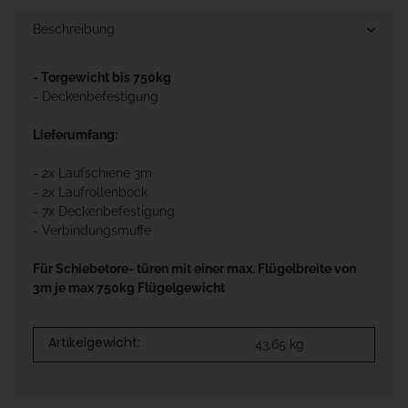
Beschreibung
- Torgewicht bis 750kg
- Deckenbefestigung
Lieferumfang:
- 2x Laufschiene 3m
- 2x Laufrollenbock
- 7x Deckenbefestigung
- Verbindungsmuffe
Für Schiebetore- türen mit einer max. Flügelbreite von
3m je max 750kg Flügelgewicht
Artikelgewicht:
43,65
kg