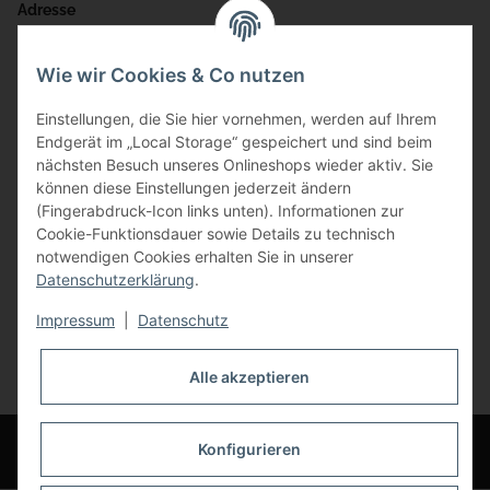
Adresse
Bauer-Systemtechnik GmbH
Wie wir Cookies & Co nutzen
Gewerbering 17
Einstellungen, die Sie hier vornehmen, werden auf Ihrem
84072 Au i.d. Hallertau
Endgerät im „Local Storage“ gespeichert und sind beim
nächsten Besuch unseres Onlineshops wieder aktiv. Sie
info@bauer-tore.de
können diese Einstellungen jederzeit ändern
(Fingerabdruck-Icon links unten). Informationen zur
Cookie-Funktionsdauer sowie Details zu technisch
notwendigen Cookies erhalten Sie in unserer
Datenschutzerklärung
.
Impressum
|
Datenschutz
Vertrag widerrufen
Alle akzeptieren
* Alle Preise inkl. gesetzlicher USt., zzgl.
Versand
© Bauer-Systemtechnik GmbH - Technische Änderungen und Irrtümer
Konfigurieren
vorbehalten