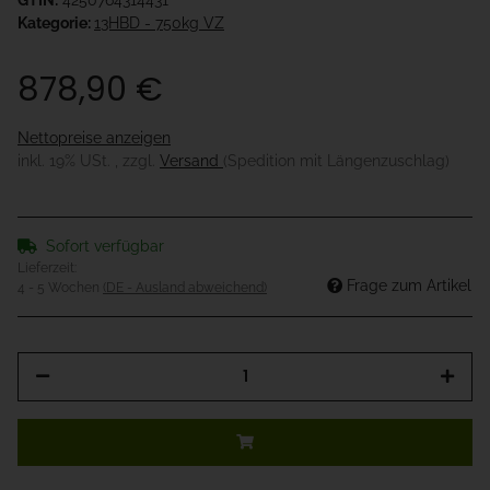
GTIN:
4250764314431
Kategorie:
13HBD - 750kg VZ
878,90 €
Nettopreise anzeigen
inkl. 19% USt. , zzgl.
Versand
(Spedition mit Längenzuschlag)
Sofort verfügbar
Lieferzeit:
Frage zum Artikel
4 - 5 Wochen
(DE - Ausland abweichend)