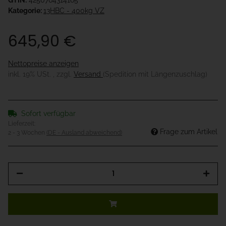
GTIN:
4250764314165
Kategorie:
13HBC - 400kg VZ
645,90 €
Nettopreise anzeigen
inkl. 19% USt. , zzgl.
Versand
(Spedition mit Längenzuschlag)
Sofort verfügbar
Lieferzeit:
Frage zum Artikel
2 - 3 Wochen
(DE - Ausland abweichend)