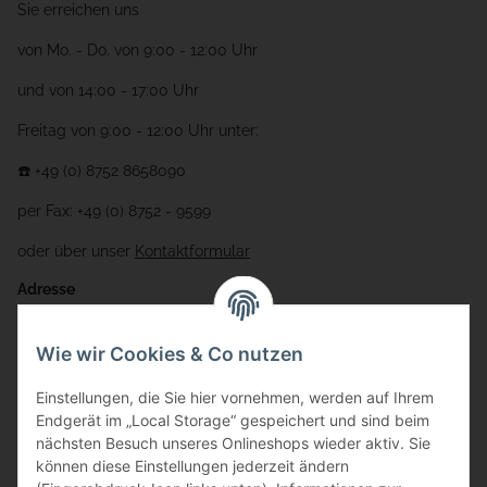
Sie erreichen uns
von Mo. - Do. von 9:00 - 12:00 Uhr
und von 14:00 - 17:00 Uhr
Freitag von 9:00 - 12:00 Uhr unter:
☎️ +49 (0) 8752 8658090
per Fax: +49 (0) 8752 - 9599
oder über unser
Kontaktformular
Adresse
Bauer-Systemtechnik GmbH
Wie wir Cookies & Co nutzen
Gewerbering 17
Einstellungen, die Sie hier vornehmen, werden auf Ihrem
84072 Au i.d. Hallertau
Endgerät im „Local Storage“ gespeichert und sind beim
nächsten Besuch unseres Onlineshops wieder aktiv. Sie
info@bauer-tore.de
können diese Einstellungen jederzeit ändern