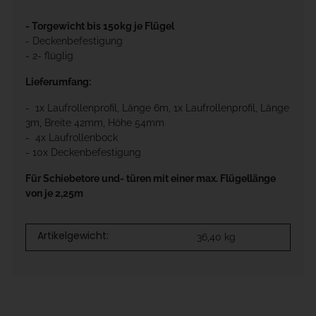
- Torgewicht bis 150kg je Flügel
- Deckenbefestigung
- 2- flüglig
Lieferumfang:
- 1x Laufrollenprofil, Länge 6m, 1x Laufrollenprofil, Länge
3m, Breite 42mm, Höhe 54mm
- 4x Laufrollenbock
- 10x Deckenbefestigung
Für Schiebetore und- türen mit einer max. Flügellänge
von je 2,25m
Artikelgewicht:
36,40
kg