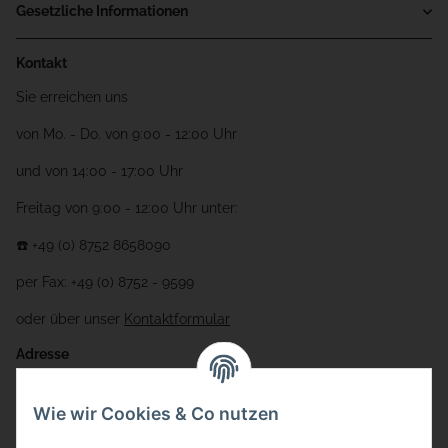
Gesetzliche Informationen
Kontakt
Sie erreichen uns
von Mo. - Do. von 9:00 - 12:00 Uhr
und von 14:00 - 17:00 Uhr
Freitag von 9:00 - 12:00 Uhr unter:
☎️ +49 (0) 8752 8658090
per Fax: +49 (0) 8752 - 9599
oder über unser
Kontaktformular
Adresse
Bauer-Systemtechnik GmbH
Wie wir Cookies & Co nutzen
Gewerbering 17