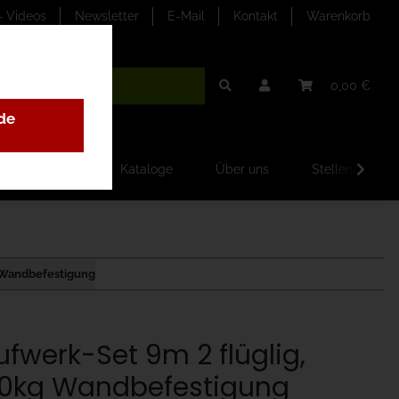
- Videos
Newsletter
E-Mail
Kontakt
Warenkorb
0,00 €
de
ilder-Galerien
Kataloge
Über uns
Stellenangebo
g Wandbefestigung
ufwerk-Set 9m 2 flüglig,
0kg Wandbefestigung