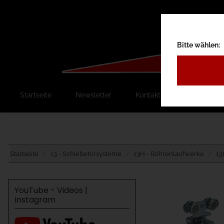
Bitte wählen:
Startseite
Newsletter
Kontakt
Ausschreib
Startseite
13 - Schiebetorsysteme
13H - Röhrenlaufwerke
13
YouTube - Videos |
Instagram