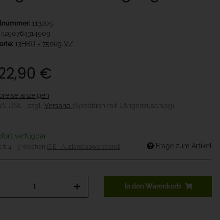
elnummer:
113205
4250764314509
orie:
13HBD - 750kg VZ
422,90 €
preise anzeigen
19% USt. , zzgl.
Versand
(Spedition mit Längenzuschlag)
fort verfügbar
Frage zum Artikel
eit:
4 - 5 Wochen
(DE - Ausland abweichend)
In den Warenkorb