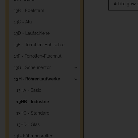
Artikelgewi
13B - Edelstahl
13C - Alu
13D - Laufschiene
13E - Torrollen-Hohlkehle
13F - Torrollen-Flachnut
13G - Scheunentor
13H - Röhrenlaufwerke
13HA - Basic
13HB - Industrie
13HC - Standard
13HD - Glas
13I - Führungsrollen