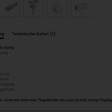
ng
Technische Daten (1)
bis 750kg
igung
ene 3m
enbock
estigung
ngsmuffe
e- türen mit einer max. Flügelbreite von 2,25m je max 750kg Flügel