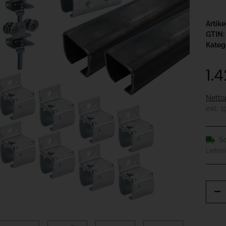
Artik
GTIN:
Kateg
1.
Netto
inkl. 
So
Lieferz