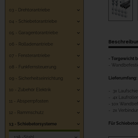
03 - Drehtorantriebe
04 - Schiebetorantriebe
05 - Garagentorantriebe
Beschreibu
06 - Rolladenantriebe
07 - Fensterantriebe
- Torgewicht 
- Wandbefest
08 - Funkfernsteuerung
Lieferumfang:
09 - Sicherheitseinrichtung
10 - Zubehör Elektrik
- 3x Laufschi
- 4x Laufroll
11 - Absperrpfosten
- 10x Wandbef
- 2x Verbindu
12 - Rammschutz
Für Schiebetor
13 - Schiebetorsysteme
13A -Stahl