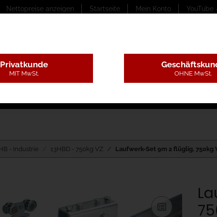
Nettopreise anzeigen
Startseite
Mein Konto
YouTube 
Privatkunde
Geschäftskun
MIT MwSt.
OHNE MwSt.
ungstexte
Montageleistungen
Begutachtung
B
HB - Industrie
13HBD - 750kg VZ
Laufwerk-Set 9m 2 flüglig, 750k
La
75