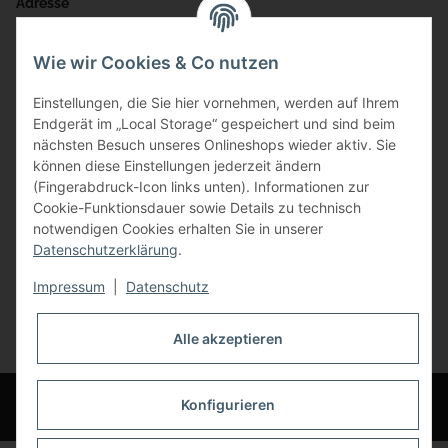
Adresse
Bauer-Systemtechnik GmbH
Wie wir Cookies & Co nutzen
Gewerbering 17
Einstellungen, die Sie hier vornehmen, werden auf Ihrem
84072 Au i.d. Hallertau
Endgerät im „Local Storage“ gespeichert und sind beim
nächsten Besuch unseres Onlineshops wieder aktiv. Sie
info@bauer-tore.de
können diese Einstellungen jederzeit ändern
(Fingerabdruck-Icon links unten). Informationen zur
Cookie-Funktionsdauer sowie Details zu technisch
notwendigen Cookies erhalten Sie in unserer
Datenschutzerklärung
.
Impressum
|
Datenschutz
Vertrag widerrufen
Alle akzeptieren
* Alle Preise inkl. gesetzlicher USt., zzgl.
Versand
© Bauer-Systemtechnik GmbH - Technische Änderungen und Irrtümer
Konfigurieren
vorbehalten