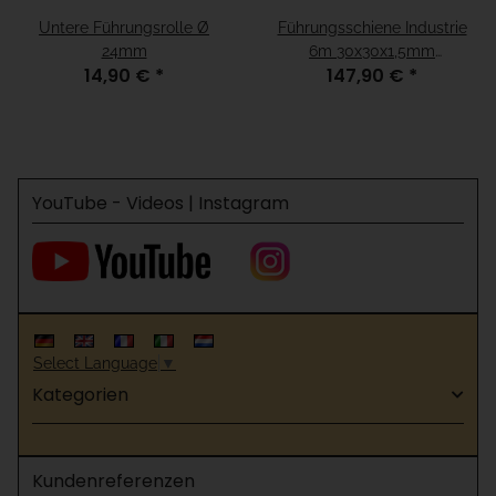
Untere Führungsrolle Ø
Führungsschiene Industrie
24mm
6m 30x30x1,5mm
14,90 €
*
147,90 €
*
feuerverzinkt
YouTube - Videos | Instagram
Select Language
▼
Kategorien
Kundenreferenzen