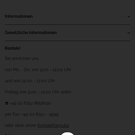
Informationen
Gesetzliche Informationen
Kontakt
Sie erreichen uns
von Mo. - Do. von 9:00 - 12:00 Uhr
und von 14:00 - 17:00 Uhr
Freitag von 9:00 - 12:00 Uhr unter:
☎️ +49 (0) 8752 8658090
per Fax: +49 (0) 8752 - 9599
oder über unser
Kontaktformular