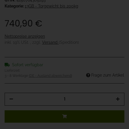
GTIN:
4250764305293
Kategorie:
13GB - Torgewicht bis 200kg
740,90 €
Nettopreise anzeigen
inkl. 19% USt. , zzgl.
Versand
(Spedition)
Sofort verfügbar
Lieferzeit:
Frage zum Artikel
3 - 8 Werktage
(DE - Ausland abweichend)