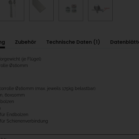
ng
Zubehör
Technische Daten (1)
Datenblätte
orgewicht (je Flügel)
rrolle Ø160mm
orrolle Ø160mm (max. jeweils 175kg belastbar)
3m, 60x10mm
sbolzen
n
 für Endbolzen
 für Schienenverbindung