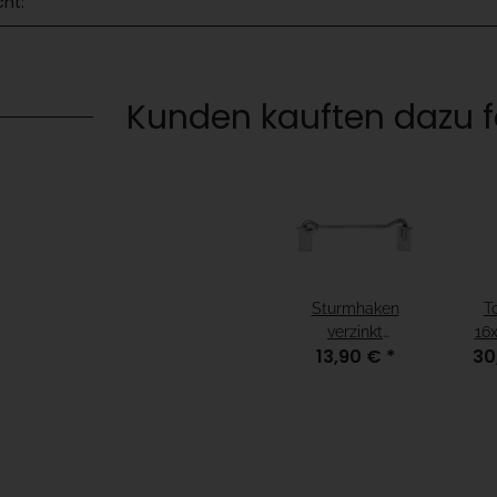
cht:
Kunden kauften dazu fo
Sturmhaken
T
verzinkt
16
13,90 €
*
30
Gesamtlänge
"feu
200mm