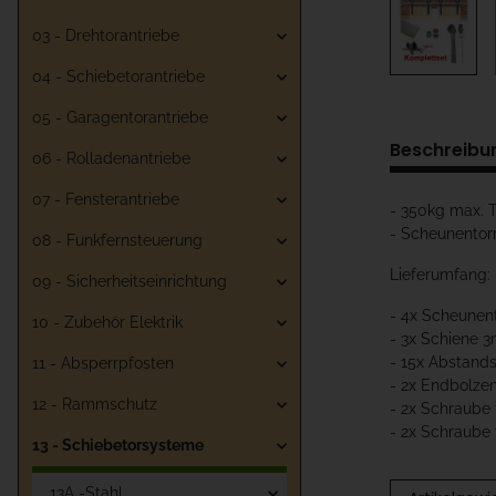
03 - Drehtorantriebe
04 - Schiebetorantriebe
05 - Garagentorantriebe
Beschreibu
06 - Rolladenantriebe
07 - Fensterantriebe
- 350kg max. T
- Scheunento
08 - Funkfernsteuerung
Lieferumfang:
09 - Sicherheitseinrichtung
- 4x Scheunent
10 - Zubehör Elektrik
- 3x Schiene 
- 15x Abstand
11 - Absperrpfosten
- 2x Endbolze
12 - Rammschutz
- 2x Schraube
- 2x Schraube
13 - Schiebetorsysteme
13A -Stahl