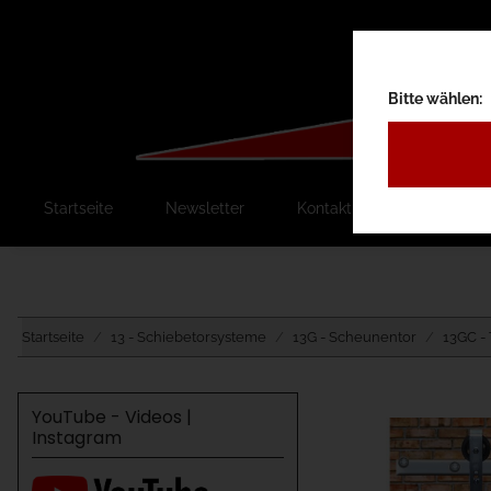
Bitte wählen:
Startseite
Newsletter
Kontakt
Ausschreib
Startseite
13 - Schiebetorsysteme
13G - Scheunentor
13GC -
YouTube - Videos |
Instagram