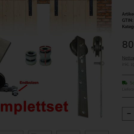
Artik
GTIN:
Kateg
80
Netto
inkl. 
So
Lieferz