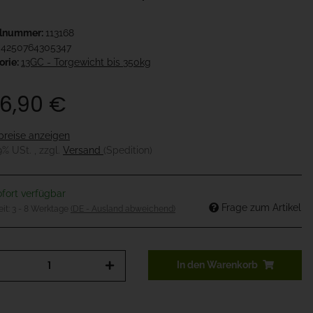
elnummer:
113168
4250764305347
orie:
13GC - Torgewicht bis 350kg
6,90 €
preise anzeigen
19% USt. , zzgl.
Versand
(Spedition)
fort verfügbar
Frage zum Artikel
eit:
3 - 8 Werktage
(DE - Ausland abweichend)
In den Warenkorb