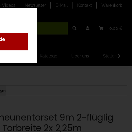
- Videos
Newsletter
E-Mail
Kontakt
Warenkorb
0,00 €
de
ilder-Galerien
Kataloge
Über uns
Stellenangebo
,25m
heunentorset 9m 2-flüglig
r Torbreite 2x 2,25m