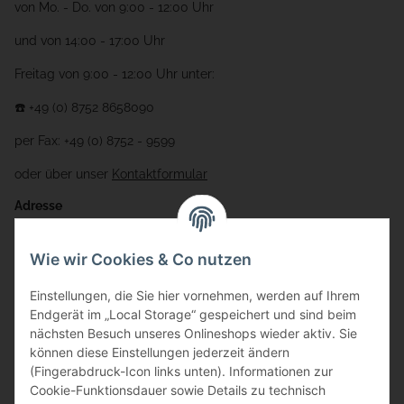
von Mo. - Do. von 9:00 - 12:00 Uhr
und von 14:00 - 17:00 Uhr
Freitag von 9:00 - 12:00 Uhr unter:
☎️ +49 (0) 8752 8658090
per Fax: +49 (0) 8752 - 9599
oder über unser
Kontaktformular
Adresse
Bauer-Systemtechnik GmbH
Wie wir Cookies & Co nutzen
Gewerbering 17
Einstellungen, die Sie hier vornehmen, werden auf Ihrem
84072 Au i.d. Hallertau
Endgerät im „Local Storage“ gespeichert und sind beim
nächsten Besuch unseres Onlineshops wieder aktiv. Sie
info@bauer-tore.de
können diese Einstellungen jederzeit ändern
(Fingerabdruck-Icon links unten). Informationen zur
Cookie-Funktionsdauer sowie Details zu technisch