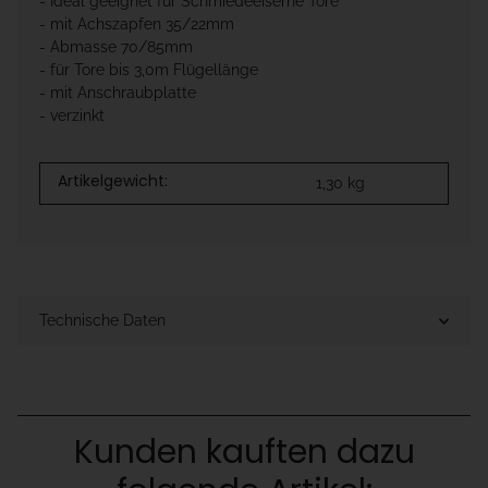
- Ideal geeignet für Schmiedeeiserne Tore
- mit Achszapfen 35/22mm
- Abmasse 70/85mm
- für Tore bis 3,0m Flügellänge
- mit Anschraubplatte
- verzinkt
Artikelgewicht:
1,30
kg
Technische Daten
Kunden kauften dazu