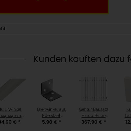
cht:
Kunden kauften dazu fo
lu L-Winkel
Breitwinkel aus
Gehtür Bausatz
Ku
0x40x4mm,
Edelstahl,
H=100 B=100
Lat
34,90 €
*
5,90 €
*
367,90 €
*
12
änge 1,98m
40x40x40mm
ohne Pfosten
Stan
Weiß