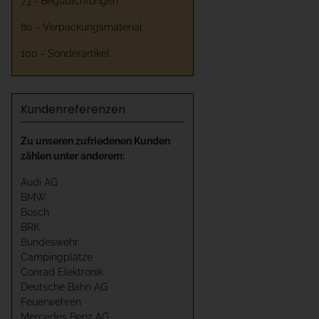
73 - Begutachtungen
80 - Verpackungsmaterial
100 - Sonderartikel
Kundenreferenzen
Zu unseren zufriedenen Kunden
zählen unter anderem:
Audi AG
BMW
Bosch
BRK
Bundeswehr
Campingplätze
Conrad Elektronik
Deutsche Bahn AG
Feuerwehren
Mercedes Benz AG