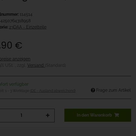
elnummer:
114514
4250764318958
orie:
23DAA - Einzelteile
,90 €
preise anzeigen
19% USt. , zzgl.
Versand
(Standard)
fort verfügbar
Frage zum Artikel
eit:
1 - 3 Werktage
(DE - Ausland abweichend)
In den Warenkorb