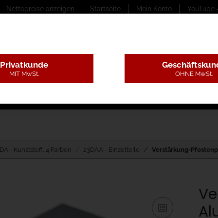
Nettopreise anzeigen
Startseite
Mein Konto
YouTube 
Privatkunde
Geschäftskun
MIT MwSt.
OHNE MwSt.
ungstexte
Montageleistungen
Begutachtung
B
DA - Kunststoff, 4 Farben
23DAA - Einzelteile
Verstärkung-Pfostenpr
Ve
Al