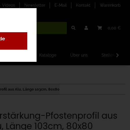
- Videos
Newsletter
E-Mail
Kontakt
Warenkorb
0,00 €
de
ilder-Galerien
Kataloge
Über uns
Stellenangebo
ofil aus Alu, Länge 103cm, 80x80
rstärkung-Pfostenprofil aus
u, Länge 103cm, 80x80