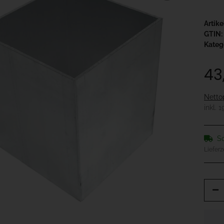
Artik
GTIN:
Kateg
43
Netto
inkl. 
So
Lieferz
x