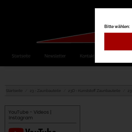
Bitte wählen:
Startseite
Newsletter
Kontakt
Ausschreib
Startseite
23 - Zaunbauteile
23D - Kunststoff Zaunbauteile
23
YouTube - Videos |
Instagram