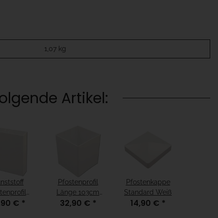
1,07
kg
lgende Artikel:
nststoff
Pfostenprofil
Pfostenkappe
tenprofil
Länge 103cm
Standard Weiß
,90 €
*
32,90 €
*
14,90 €
*
dard 0,98m
weiß
Weiß