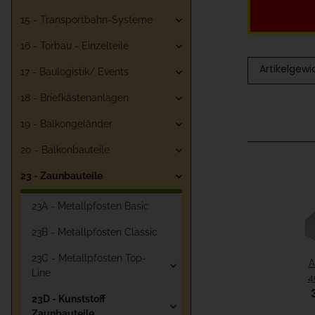
15 - Transportbahn-Systeme
16 - Torbau - Einzelteile
Artikelgewi
17 - Baulogistik/ Events
18 - Briefkästenanlagen
19 - Balkongeländer
20 - Balkonbauteile
23 - Zaunbauteile
23A - Metallpfosten Basic
23B - Metallpfosten Classic
23C - Metallpfosten Top-
A
Line
4
L
23D - Kunststoff
Zaunbauteile