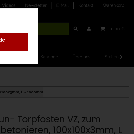
- Videos
Newsletter
E-Mail
Kontakt
Warenkorb
0,00 €
de
ilder-Galerien
Kataloge
Über uns
Stellenangebo
00x100x3mm, L = 1000mm
un- Torpfosten VZ, zum
nbetonieren, 100x100x3mm, L