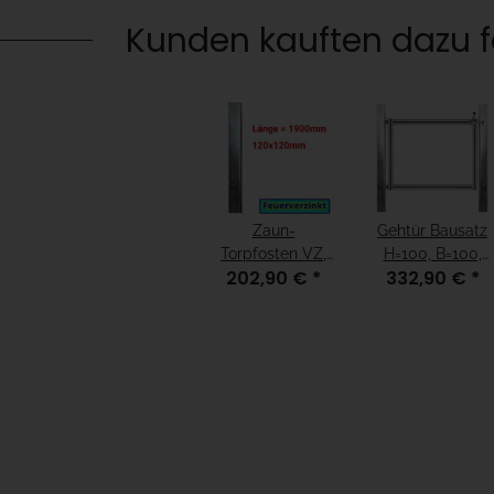
Kunden kauften dazu fo
Zaun-
Gehtür Bausatz
Torpfosten VZ,
H=100, B=100,
202,90 €
*
332,90 €
*
zum
mit Pfosten
Einbetonieren,
verzinkt
120x120x3mm, L
= 1900mm