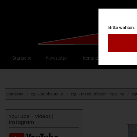
Bitte wählen:
Startseite
Newsletter
Kontakt
Ausschreib
Startseite
23 - Zaunbauteile
23C - Metallpfosten Top-Line
23
YouTube - Videos |
Instagram