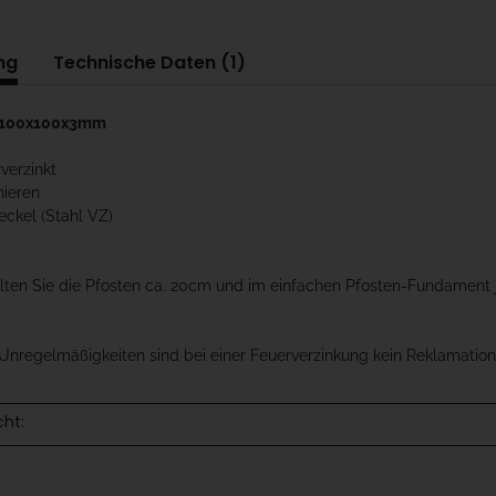
ng
Technische Daten (1)
r 100x100x3mm
rverzinkt
nieren
eckel (Stahl VZ)
llten Sie die Pfosten ca. 20cm und im einfachen Pfosten-Fundament
Unregelmäßigkeiten sind bei einer Feuerverzinkung kein Reklamations
cht: