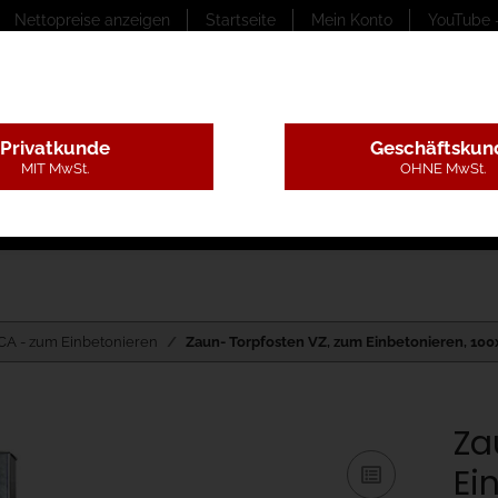
Nettopreise anzeigen
Startseite
Mein Konto
YouTube 
Privatkunde
Geschäftskun
MIT MwSt.
OHNE MwSt.
ungstexte
Montageleistungen
Begutachtung
B
CA - zum Einbetonieren
Zaun- Torpfosten VZ, zum Einbetonieren, 1
Za
Ei