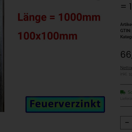
= 
Artik
GTIN:
Kateg
66
Netto
inkl. 
So
Lieferz