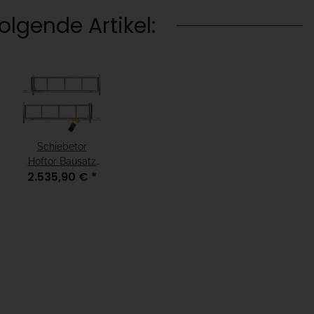
lgende Artikel:
Schiebetor
Hoftor Bausatz
2.535,90 €
*
Bodengeführt
zum
Aufschrauben
H=100, B=430,
mit Antrieb