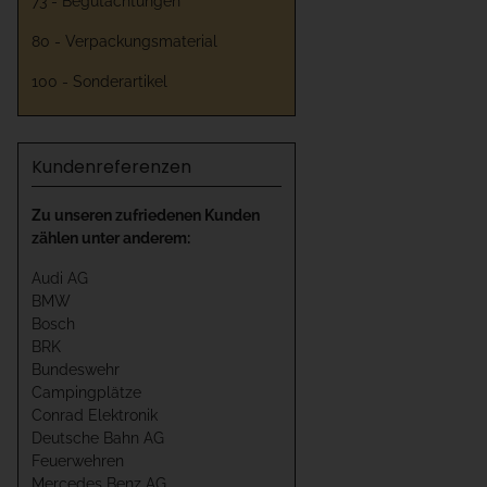
73 - Begutachtungen
80 - Verpackungsmaterial
100 - Sonderartikel
Kundenreferenzen
Zu unseren zufriedenen Kunden
zählen unter anderem:
Audi AG
BMW
Bosch
BRK
Bundeswehr
Campingplätze
Conrad Elektronik
Deutsche Bahn AG
Feuerwehren
Mercedes Benz AG