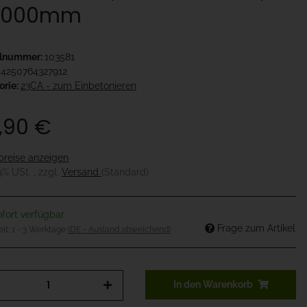
1000mm
elnummer:
103581
4250764327912
orie:
23CA - zum Einbetonieren
,90 €
preise anzeigen
19% USt. , zzgl.
Versand
(Standard)
fort verfügbar
Frage zum Artikel
eit:
1 - 3 Werktage
(DE - Ausland abweichend)
In den Warenkorb