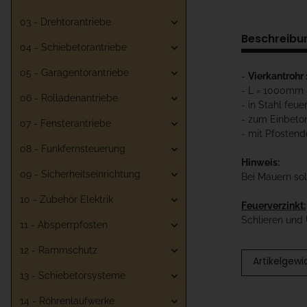
03 - Drehtorantriebe
Beschreibu
04 - Schiebetorantriebe
05 - Garagentorantriebe
-
Vierkantroh
- L = 1000mm
06 - Rolladenantriebe
- in Stahl feue
- zum Einbeto
07 - Fensterantriebe
- mit Pfostend
08 - Funkfernsteuerung
Hinweis:
09 - Sicherheitseinrichtung
Bei Mauern so
10 - Zubehör Elektrik
Feuerverzinkt:
Schlieren und 
11 - Absperrpfosten
12 - Rammschutz
Artikelgewi
13 - Schiebetorsysteme
14 - Röhrenlaufwerke