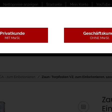
Nettopreise anzeigen
Startseite
Mein Konto
YouTube 
Privatkunde
Geschäftskun
MIT MwSt.
OHNE MwSt.
ungstexte
Montageleistungen
Begutachtung
B
CA - zum Einbetonieren
Zaun- Torpfosten VZ, zum Einbetonieren, 1
Za
Ei