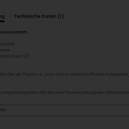
ng
Technische Daten (1)
r 120x120x3mm
rverzinkt
nieren
eckel (Stahl VZ)
llten Sie die Pfosten ca. 20cm und im einfachen Pfosten-Fundament
Unregelmäßigkeiten sind bei einer Feuerverzinkung kein Reklamations
cht: