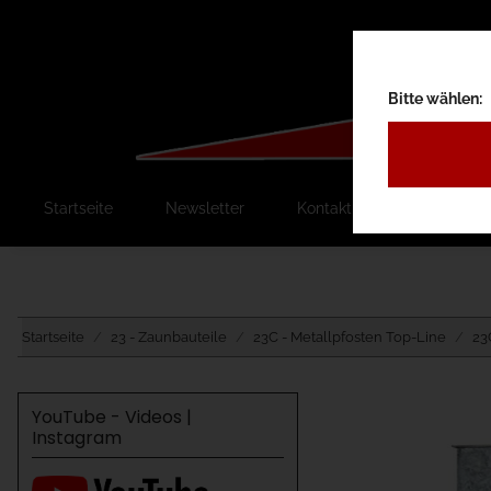
Bitte wählen:
Startseite
Newsletter
Kontakt
Ausschreib
Startseite
23 - Zaunbauteile
23C - Metallpfosten Top-Line
23
YouTube - Videos |
Instagram