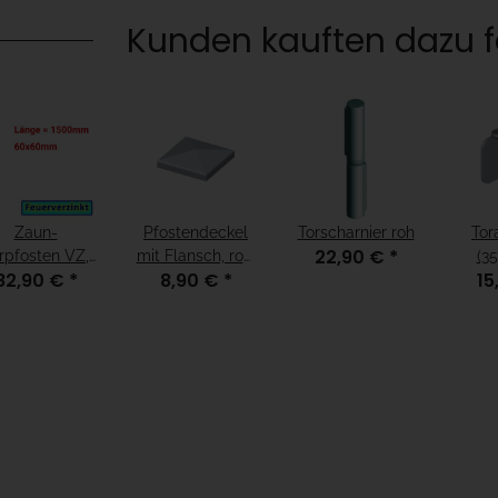
Kunden kauften dazu fo
Zaun-
Pfostendeckel
Torscharnier roh
Tor
22,90 €
*
rpfosten VZ,
mit Flansch, roh,
(35
82,90 €
*
8,90 €
*
15
zum
120x120mm
nbetonieren,
x60x3mm, L =
1500mm