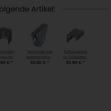
lgende Artikel:
anschlag
Torlaufrolle (mit
Führungsbock
740) roh
Außenstützbock)
für Schiebetore
,90 €
*
30,90 €
*
55,90 €
*
VZ
(3) VZ