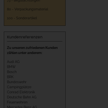
73 - Begutachtungen
80 - Verpackungsmaterial
100 - Sonderartikel
Kundenreferenzen
Zu unseren zufriedenen Kunden
zählen unter anderem:
Audi AG
BMW
Bosch
BRK
Bundeswehr
Campingplätze
Conrad Elektronik
Deutsche Bahn AG
Feuerwehren
Mercedes Benz AG