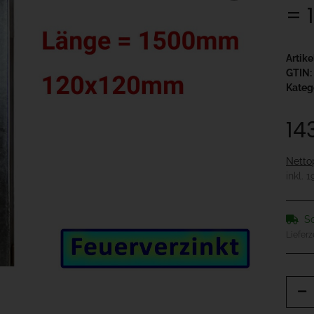
= 
Artik
GTIN:
Kateg
14
Netto
inkl. 
So
Lieferz