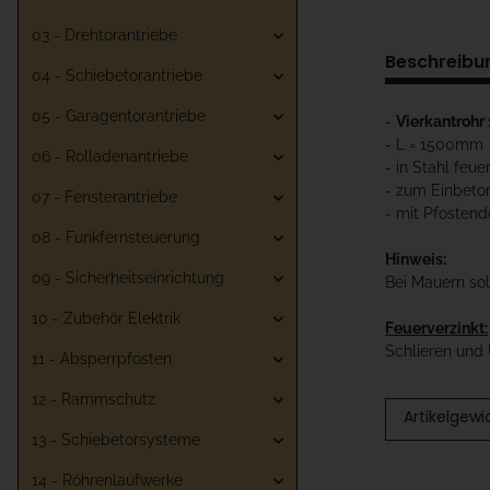
03 - Drehtorantriebe
Beschreibu
04 - Schiebetorantriebe
05 - Garagentorantriebe
-
Vierkantroh
- L = 1500mm
06 - Rolladenantriebe
- in Stahl feue
- zum Einbeto
07 - Fensterantriebe
- mit Pfostend
08 - Funkfernsteuerung
Hinweis:
09 - Sicherheitseinrichtung
Bei Mauern so
10 - Zubehör Elektrik
Feuerverzinkt:
Schlieren und 
11 - Absperrpfosten
12 - Rammschutz
Artikelgewi
13 - Schiebetorsysteme
14 - Röhrenlaufwerke