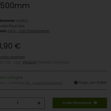
1500mm
elnummer:
103603
4250764327974
orie:
23CA - zum Einbetonieren
3,90 €
preise anzeigen
19% USt. , zzgl.
Versand
(Standard Sperrgut)
fort verfügbar
Frage zum Artikel
eit:
2 - 5 Werktage
(DE - Ausland abweichend)
In den Warenkorb