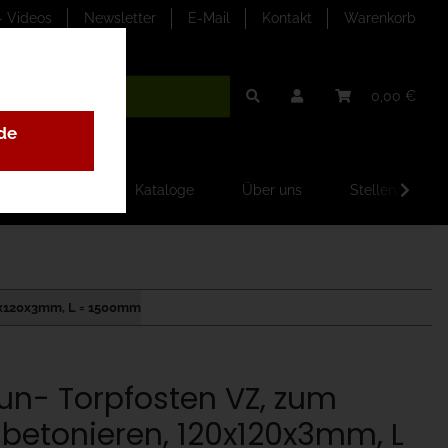
- Videos
Newsletter
E-Mail
Kontakt
Warenkorb
0,00 €
de
ilder-Galerien
Kataloge
Über uns
Stellenangebo
20x120x3mm, L = 1500mm
un- Torpfosten VZ, zum
nbetonieren, 120x120x3mm, L