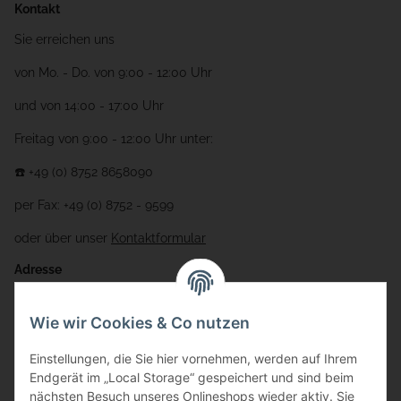
Kontakt
Sie erreichen uns
von Mo. - Do. von 9:00 - 12:00 Uhr
und von 14:00 - 17:00 Uhr
Freitag von 9:00 - 12:00 Uhr unter:
☎️ +49 (0) 8752 8658090
per Fax: +49 (0) 8752 - 9599
oder über unser
Kontaktformular
Adresse
Bauer-Systemtechnik GmbH
Wie wir Cookies & Co nutzen
Gewerbering 17
Einstellungen, die Sie hier vornehmen, werden auf Ihrem
84072 Au i.d. Hallertau
Endgerät im „Local Storage“ gespeichert und sind beim
nächsten Besuch unseres Onlineshops wieder aktiv. Sie
info@bauer-tore.de