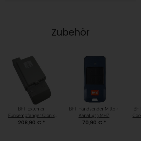
Zubehör
BFT Externer
BFT Handsender Mitto 4
BFT
Funkempfänger Clonix
Kanal 433 MHZ
Coo
208,90 €
*
70,90 €
*
2E 2 Kanal 433 MHz