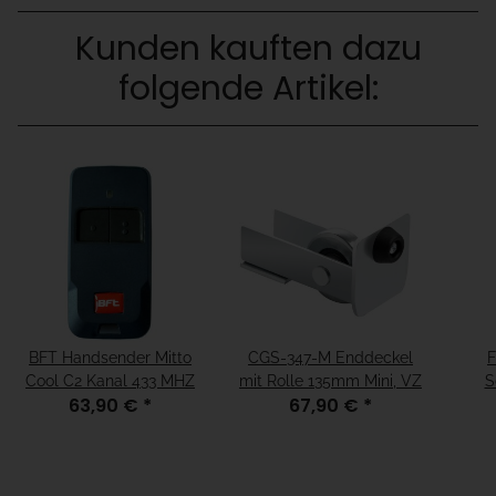
Kunden kauften dazu
folgende Artikel:
BFT Handsender Mitto
CGS-347-M Enddeckel
F
Cool C2 Kanal 433 MHZ
mit Rolle 135mm Mini, VZ
S
63,90 €
*
67,90 €
*