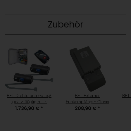
Zubehör
BFT Drehtorantrieb 24V
BFT Externer
BFT 
Igea 2-flüglig mit 1
Funkempfänger Clonix
1.736,90 €
*
208,90 €
*
Handsender
2E 2 Kanal 433 MHz