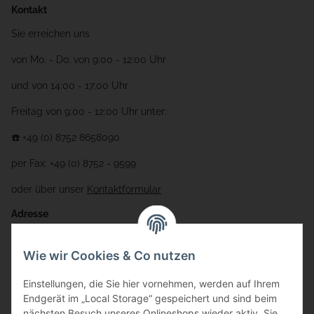
Kontakt
Sie erreichen uns
von Mo. - Do. von 9:00 - 12:00 Uhr
und von 14:00 - 17:00 Uhr
Freitag von 9:00 - 12:00 Uhr unter:
☎️ +49 (0) 8752 8658090
per Fax: +49 (0) 8752 - 9599
oder über unser
Kontaktformular
Adresse
Bauer-Systemtechnik GmbH
Wie wir Cookies & Co nutzen
Gewerbering 17
Einstellungen, die Sie hier vornehmen, werden auf Ihrem
84072 Au i.d. Hallertau
Endgerät im „Local Storage“ gespeichert und sind beim
nächsten Besuch unseres Onlineshops wieder aktiv. Sie