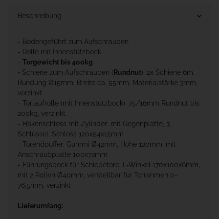
Beschreibung
- Bodengeführt zum Aufschrauben
- Rolle mit Innenstützbock
-
Torgewicht bis 400kg
-
Schiene zum Aufschrauben (
Rundnut
): 2x Schiene 6m,
Rundung Ø15mm, Breite ca. 55mm, Materialstärke 3mm,
verzinkt
- Torlaufrolle (mit Innenstützbock): 75/16mm Rundnut bis
200kg, verzinkt
- Hakenschloss mit Zylinder: mit Gegenplatte, 3
Schlüssel, Schloss 120x54x15mm
- Torendpuffer: Gummi Ø42mm, Höhe 120mm, mit
Anschraubplatte 100x72mm
- Führungsbock für Schiebetore: L-Winkel 170x100x6mm,
mit 2 Rollen Ø40mm, verstellbar für Torrahmen 0-
76,5mm, verzinkt
Lieferumfang: