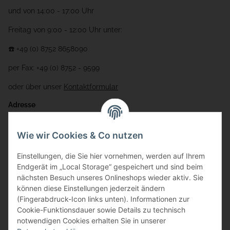
und von 14:00 - 17:00 Uhr
Freitag von 9:00 - 12:00 Uhr unter:
☎️ +49 (0) 8752 8658090
per Fax: +49 (0) 8752 - 9599
oder über unser
Kontaktformular
Adresse
Bauer-Systemtechnik GmbH
Wie wir Cookies & Co nutzen
Gewerbering 17
Einstellungen, die Sie hier vornehmen, werden auf Ihrem
84072 Au i.d. Hallertau
Endgerät im „Local Storage“ gespeichert und sind beim
nächsten Besuch unseres Onlineshops wieder aktiv. Sie
info@bauer-tore.de
können diese Einstellungen jederzeit ändern
(Fingerabdruck-Icon links unten). Informationen zur
Cookie-Funktionsdauer sowie Details zu technisch
notwendigen Cookies erhalten Sie in unserer