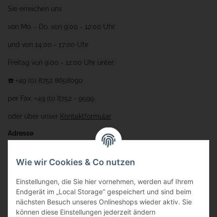
Sie erreichen uns
von Mo. - Do. von 9:00 - 12:00 Uhr
und von 14:00 - 17:00 Uhr
Freitag von 9:00 - 12:00 Uhr unter:
☎️ +49 (0) 8752 8658090
per Fax: +49 (0) 8752 - 9599
oder über unser
Kontaktformular
Adresse
Bauer-Systemtechnik GmbH
Wie wir Cookies & Co nutzen
Gewerbering 17
Einstellungen, die Sie hier vornehmen, werden auf Ihrem
84072 Au i.d. Hallertau
Endgerät im „Local Storage“ gespeichert und sind beim
nächsten Besuch unseres Onlineshops wieder aktiv. Sie
info@bauer-tore.de
können diese Einstellungen jederzeit ändern