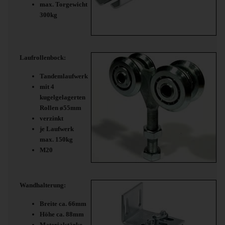
max. Torgewicht
300kg
Laufrollenbock:
Tandemlaufwerk
mit 4
kugelgelagerten
Rollen ø55mm
verzinkt
je Laufwerk
max. 150kg
M20
Wandhalterung
:
Breite ca. 66mm
Höhe ca. 88mm
Materialstärke