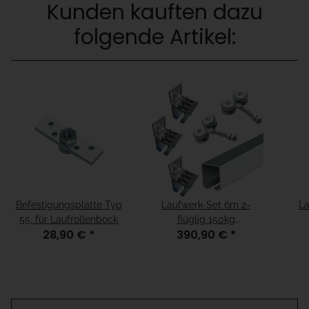
Kunden kauften dazu
folgende Artikel:
Befestigungsplatte Typ
Laufwerk-Set 6m 2-
La
55, für Laufrollenbock
flüglig 150kg
28,90 €
*
390,90 €
*
Wandbefestigung
W