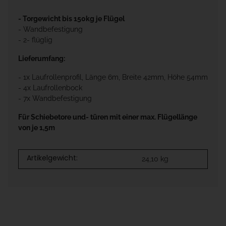
- Torgewicht bis 150kg je Flügel
- Wandbefestigung
- 2- flüglig
Lieferumfang:
- 1x Laufrollenprofil, Länge 6m, Breite 42mm, Höhe 54mm
- 4x Laufrollenbock
- 7x Wandbefestigung
Für Schiebetore und- türen mit einer max. Flügellänge
von je 1,5m
Artikelgewicht:
24,10
kg