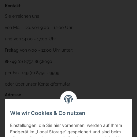
Kontakt
Sie erreichen uns
von Mo. - Do. von 9:00 - 12:00 Uhr
und von 14:00 - 17:00 Uhr
Freitag von 9:00 - 12:00 Uhr unter:
☎️ +49 (0) 8752 8658090
per Fax: +49 (0) 8752 - 9599
oder über unser
Kontaktformular
Adresse
Bauer-Systemtechnik GmbH
Wie wir Cookies & Co nutzen
Gewerbering 17
Einstellungen, die Sie hier vornehmen, werden auf Ihrem
84072 Au i.d. Hallertau
Endgerät im „Local Storage“ gespeichert und sind beim