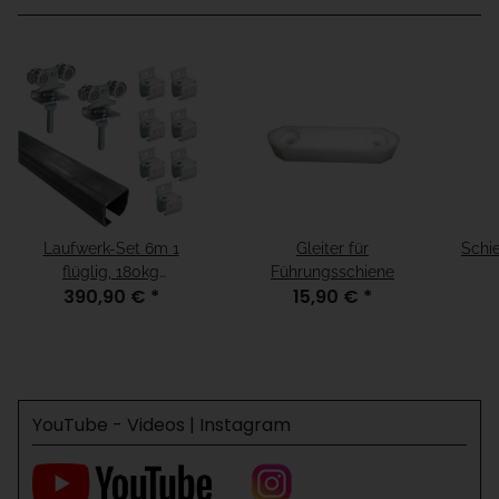
Laufwerk-Set 6m 1
Gleiter für
Schi
flüglig, 180kg
Führungsschiene
390,90 €
*
15,90 €
*
Wandbefestigung
YouTube - Videos | Instagram