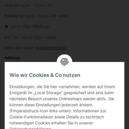
und von 14:00 - 17:00 Uhr
Freitag von 9:00 - 12:00 Uhr unter:
☎️ +49 (0) 8752 8658090
per Fax: +49 (0) 8752 - 9599
oder über unser
Kontaktformular
Adresse
Bauer-Systemtechnik GmbH
Wie wir Cookies & Co nutzen
Gewerbering 17
Einstellungen, die Sie hier vornehmen, werden auf Ihrem
84072 Au i.d. Hallertau
Endgerät im „Local Storage“ gespeichert und sind beim
nächsten Besuch unseres Onlineshops wieder aktiv. Sie
info@bauer-tore.de
können diese Einstellungen jederzeit ändern
(Fingerabdruck-Icon links unten). Informationen zur
Cookie-Funktionsdauer sowie Details zu technisch
notwendigen Cookies erhalten Sie in unserer
Datenschutzerklärung
.