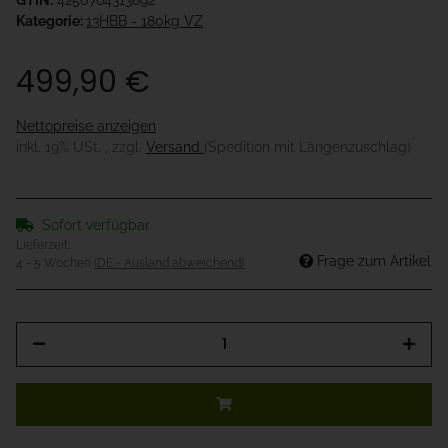
GTIN:
4250764313892
Kategorie:
13HBB - 180kg VZ
499,90 €
Nettopreise anzeigen
inkl. 19% USt. , zzgl.
Versand
(Spedition mit Längenzuschlag)
Sofort verfügbar
Lieferzeit:
Frage zum Artikel
4 - 5 Wochen
(DE - Ausland abweichend)