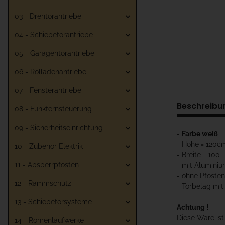
03 - Drehtorantriebe
04 - Schiebetorantriebe
05 - Garagentorantriebe
06 - Rolladenantriebe
07 - Fensterantriebe
Beschreibu
08 - Funkfernsteuerung
09 - Sicherheitseinrichtung
-
Farbe weiß
- Höhe = 120c
10 - Zubehör Elektrik
- Breite = 100
11 - Absperrpfosten
- mit Aluminiu
- ohne Pfosten
12 - Rammschutz
- Torbelag mit
13 - Schiebetorsysteme
Achtung !
Diese Ware is
14 - Röhrenlaufwerke