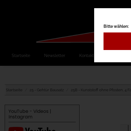
Bitte wählen:
Startseite
Newsletter
Kontakt
Ausschreib
Startseite
25 - Gehtür Bausatz
25B - Kunststoff ohne Pfosten, 4 
YouTube - Videos |
Instagram