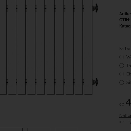
Artik
GTIN:
Kateg
Farb
W
Ta
Ei
Si
4
ab
Netto
inkl. 