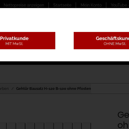
Nettopreise anzeigen
Startseite
Mein Konto
YouTube 
Privatkunde
Geschäftskun
MIT MwSt.
OHNE MwSt.
ungstexte
Montageleistungen
Begutachtung
B
Farben
Gehtür Bausatz H=120 B=100 ohne Pfosten
Ge
oh