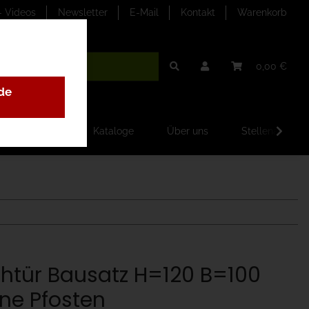
- Videos
Newsletter
E-Mail
Kontakt
Warenkorb
0,00 €
de
ilder-Galerien
Kataloge
Über uns
Stellenangebo
htür Bausatz H=120 B=100
ne Pfosten