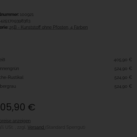
elnummer:
100921
4251709398363
orie:
25B - Kunststoff ohne Pfosten, 4 Farben
e
eiß
405,90 €
nnengrün
524,90 €
che-Rustikal
524,90 €
lbergrau
524,90 €
05,90 €
preise anzeigen
19% USt. , zzgl.
Versand
(Standard Sperrgut)