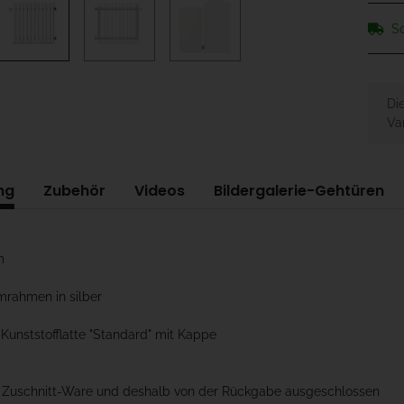
So
x
Di
Var
ng
Zubehör
Videos
Bildergalerie-Gehtüren
m
mrahmen in silber
 Kunststofflatte "Standard" mit Kappe
t Zuschnitt-Ware und deshalb von der Rückgabe ausgeschlossen