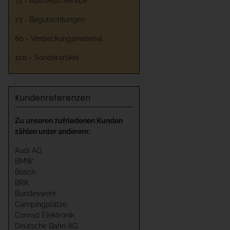
72 - Ausmess-Service
73 - Begutachtungen
80 - Verpackungsmaterial
100 - Sonderartikel
Kundenreferenzen
Zu unseren zufriedenen Kunden
zählen unter anderem:
Audi AG
BMW
Bosch
BRK
Bundeswehr
Campingplätze
Conrad Elektronik
Deutsche Bahn AG