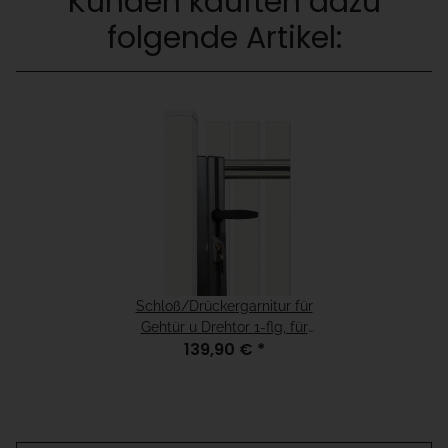
Kunden kauften dazu
folgende Artikel:
Schloß/Drückergarnitur für
Gehtür u Drehtor 1-flg, für
139,90 €
*
H=140 Weiß