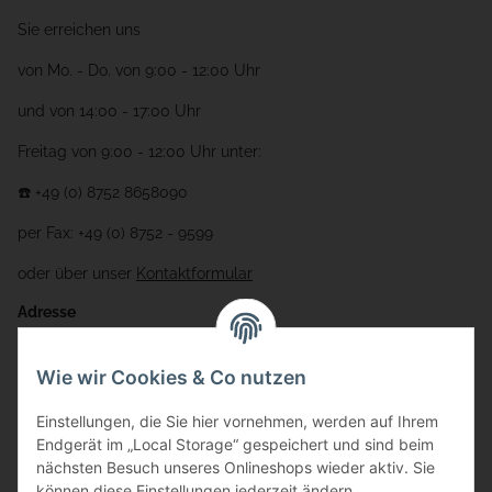
Sie erreichen uns
von Mo. - Do. von 9:00 - 12:00 Uhr
und von 14:00 - 17:00 Uhr
Freitag von 9:00 - 12:00 Uhr unter:
☎️ +49 (0) 8752 8658090
per Fax: +49 (0) 8752 - 9599
oder über unser
Kontaktformular
Adresse
Bauer-Systemtechnik GmbH
Wie wir Cookies & Co nutzen
Gewerbering 17
Einstellungen, die Sie hier vornehmen, werden auf Ihrem
84072 Au i.d. Hallertau
Endgerät im „Local Storage“ gespeichert und sind beim
nächsten Besuch unseres Onlineshops wieder aktiv. Sie
info@bauer-tore.de
können diese Einstellungen jederzeit ändern