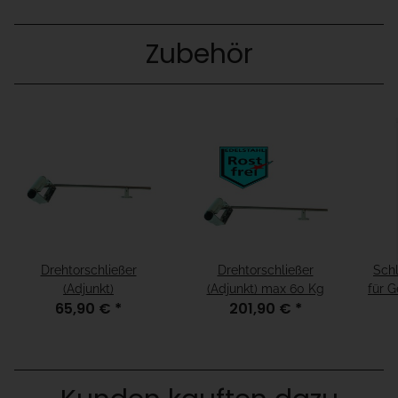
Zubehör
Drehtorschließer
Drehtorschließer
Sch
(Adjunkt)
(Adjunkt) max 60 Kg
für G
65,90 €
*
201,90 €
*