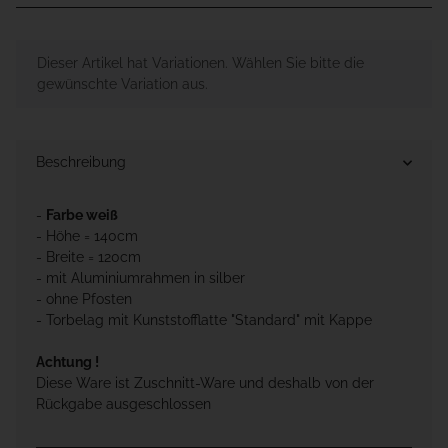
x
Dieser Artikel hat Variationen. Wählen Sie bitte die
gewünschte Variation aus.
Beschreibung
-
Farbe weiß
- Höhe = 140cm
- Breite = 120cm
- mit Aluminiumrahmen in silber
- ohne Pfosten
- Torbelag mit Kunststofflatte "Standard" mit Kappe
Achtung !
Diese Ware ist Zuschnitt-Ware und deshalb von der
Rückgabe ausgeschlossen