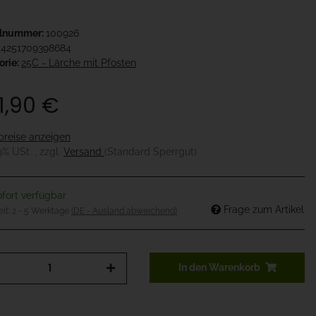
elnummer:
100926
4251709398684
orie:
25C - Lärche mit Pfosten
1,90 €
preise anzeigen
19% USt. , zzgl.
Versand
(Standard Sperrgut)
fort verfügbar
Frage zum Artikel
eit:
2 - 5 Werktage
(DE - Ausland abweichend)
In den Warenkorb