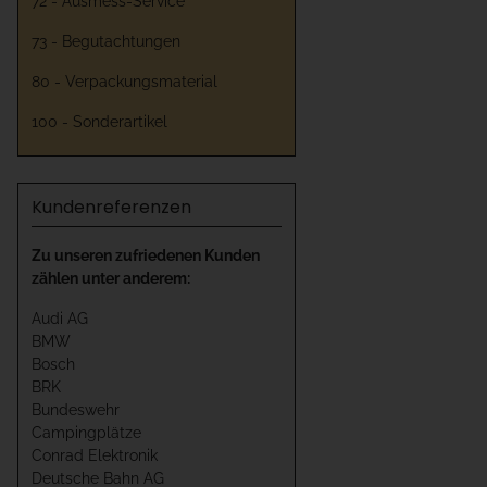
72 - Ausmess-Service
73 - Begutachtungen
80 - Verpackungsmaterial
100 - Sonderartikel
Kundenreferenzen
Zu unseren zufriedenen Kunden
zählen unter anderem:
Audi AG
BMW
Bosch
BRK
Bundeswehr
Campingplätze
Conrad Elektronik
Deutsche Bahn AG