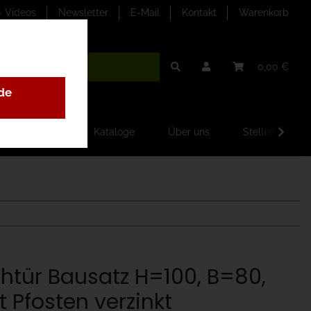
- Videos
Newsletter
E-Mail
Kontakt
Warenkorb
0,00 €
de
ilder-Galerien
Kataloge
Über uns
Stellenangebo
htür Bausatz H=100, B=80,
t Pfosten verzinkt