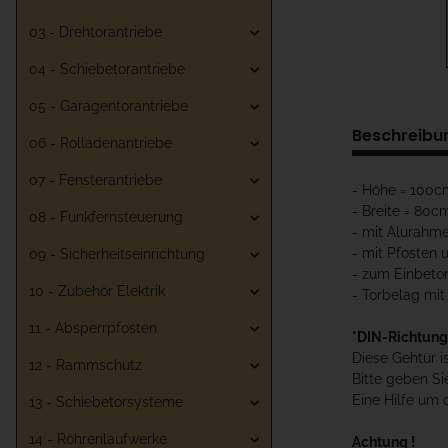
03 - Drehtorantriebe
04 - Schiebetorantriebe
05 - Garagentorantriebe
Beschreibu
06 - Rolladenantriebe
07 - Fensterantriebe
- Höhe = 100c
- Breite = 80c
08 - Funkfernsteuerung
- mit Alurahme
- mit Pfosten 
09 - Sicherheitseinrichtung
- zum Einbeto
10 - Zubehör Elektrik
- Torbelag mit
11 - Absperrpfosten
*DIN-Richtung
Diese Gehtür i
12 - Rammschutz
Bitte geben Si
Eine Hilfe um 
13 - Schiebetorsysteme
14 - Röhrenlaufwerke
Achtung !