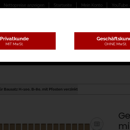
Nettopreise anzeigen
Startseite
Mein Konto
YouTube 
Privatkunde
Geschäftskun
MIT MwSt.
OHNE MwSt.
ungstexte
Montageleistungen
Begutachtung
B
r Bausatz H=100, B=80, mit Pfosten verzinkt
Ge
mi