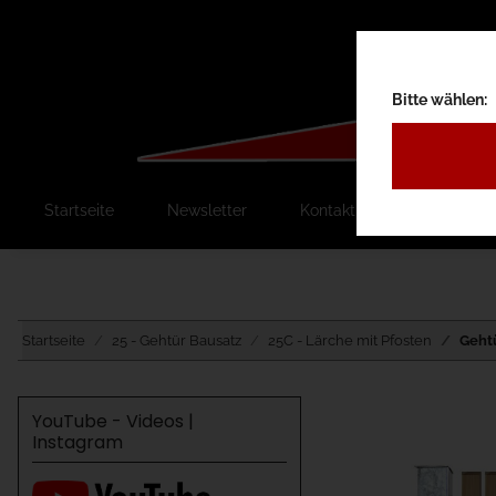
Bitte wählen:
Startseite
Newsletter
Kontakt
Ausschreib
Startseite
25 - Gehtür Bausatz
25C - Lärche mit Pfosten
Gehtü
YouTube - Videos |
Instagram