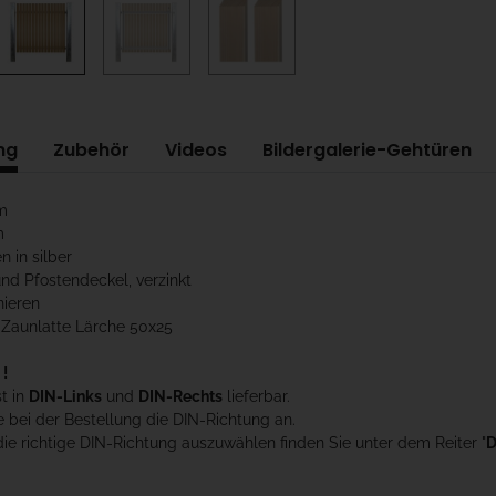
ng
Zubehör
Videos
Bildergalerie-Gehtüren
m
m
n in silber
und Pfostendeckel, verzinkt
nieren
 Zaunlatte Lärche 50x25
 !
st in
DIN-Links
und
DIN-Rechts
lieferbar.
e bei der Bestellung die DIN-Richtung an.
die richtige DIN-Richtung auszuwählen finden Sie unter dem Reiter "
D