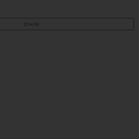
37,14
kg