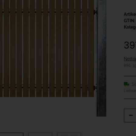
Artik
GTIN:
Kateg
39
Netto
inkl. 
So
Lieferz