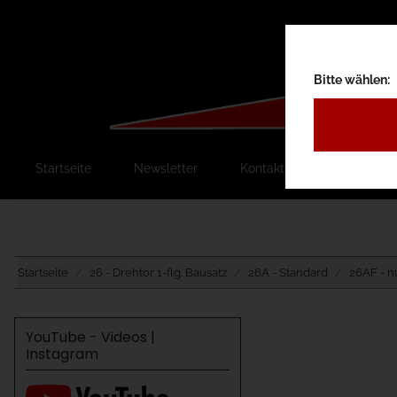
Bitte wählen:
Startseite
Newsletter
Kontakt
Ausschreib
Startseite
26 - Drehtor 1-flg. Bausatz
26A - Standard
26AF - n
YouTube - Videos |
Instagram