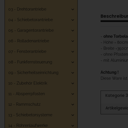
03 - Drehtorantriebe
Beschreibu
04 - Schiebetorantriebe
05 - Garagentorantriebe
-
ohne Torbel
06 - Rolladenantriebe
- Höhe = 80cm
- Breite =350
07 - Fensterantriebe
- ohne Pfosten
- mit Aluminiu
08 - Funkfernsteuerung
Achtung !
09 - Sicherheitseinrichtung
Diese Ware is
10 - Zubehör Elektrik
11 - Absperrpfosten
Kategorie 3
12 - Rammschutz
Artikelgewi
13 - Schiebetorsysteme
14 - Röhrenlaufwerke