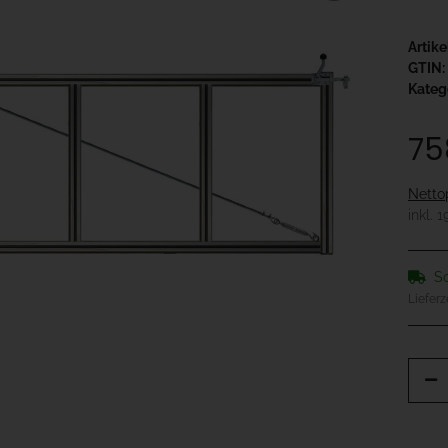
Artik
GTIN:
Kateg
75
Netto
inkl. 
So
Lieferz