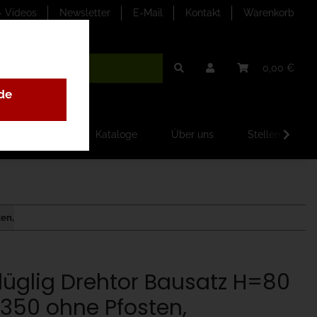
- Videos
Newsletter
E-Mail
Kontakt
Warenkorb
0,00 €
de
ilder-Galerien
Kataloge
Über uns
Stellenangebo
ten,
flüglig Drehtor Bausatz H=80
350 ohne Pfosten,