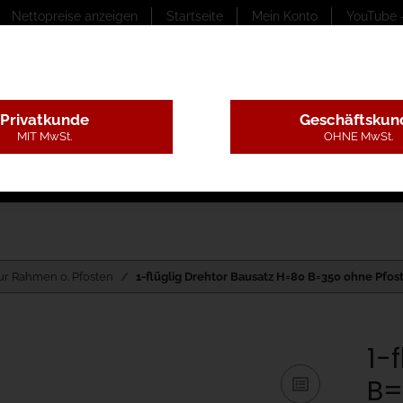
Nettopreise anzeigen
Startseite
Mein Konto
YouTube 
Privatkunde
Geschäftskun
MIT MwSt.
OHNE MwSt.
ungstexte
Montageleistungen
Begutachtung
B
ur Rahmen o. Pfosten
1-flüglig Drehtor Bausatz H=80 B=350 ohne Pfos
1-
B=