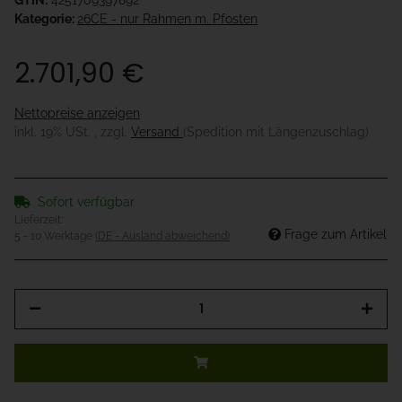
GTIN:
4251709397892
Kategorie:
26CE - nur Rahmen m. Pfosten
2.701,90 €
Nettopreise anzeigen
inkl. 19% USt. , zzgl.
Versand
(Spedition mit Längenzuschlag)
Sofort verfügbar
Lieferzeit:
Frage zum Artikel
5 - 10 Werktage
(DE - Ausland abweichend)