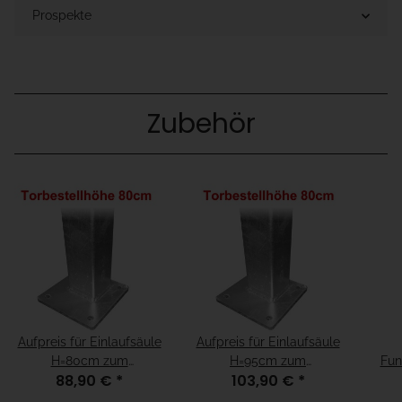
Prospekte
Zubehör
Aufpreis für Einlaufsäule
Aufpreis für Einlaufsäule
H=80cm zum
H=95cm zum
Fun
88,90 €
*
103,90 €
*
Aufschrauben für
Aufschrauben für
2
Fundamenthöhe =
Fundamenthöhe = "15cm