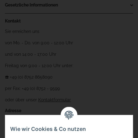
Gesetzliche Informationen
Kontakt
Sie erreichen uns
von Mo. - Do. von 9:00 - 12:00 Uhr
und von 14:00 - 17:00 Uhr
Freitag von 9:00 - 12:00 Uhr unter:
☎️ +49 (0) 8752 8658090
per Fax: +49 (0) 8752 - 9599
oder über unser
Kontaktformular
Adresse
Bauer-Systemtechnik GmbH
Wie wir Cookies & Co nutzen
Gewerbering 17