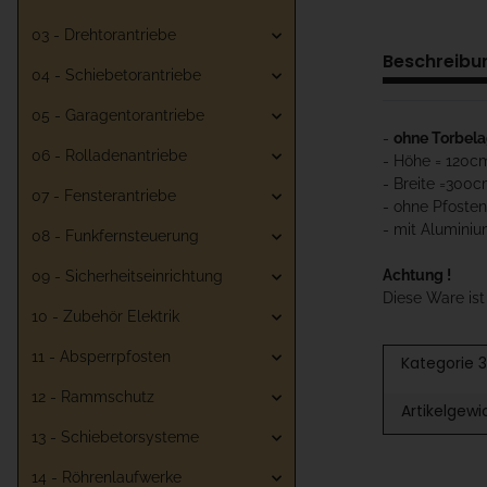
03 - Drehtorantriebe
Beschreibu
04 - Schiebetorantriebe
05 - Garagentorantriebe
-
ohne Torbel
06 - Rolladenantriebe
- Höhe = 120c
- Breite =300
07 - Fensterantriebe
- ohne Pfosten
- mit Aluminiu
08 - Funkfernsteuerung
Achtung !
09 - Sicherheitseinrichtung
Diese Ware is
10 - Zubehör Elektrik
11 - Absperrpfosten
Kategorie 3
12 - Rammschutz
Artikelgewi
13 - Schiebetorsysteme
14 - Röhrenlaufwerke