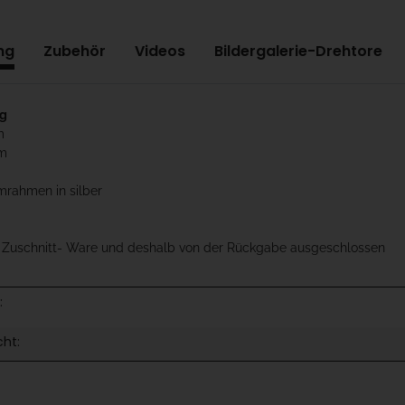
ng
Zubehör
Videos
Bildergalerie-Drehtore
ag
m
cm
mrahmen in silber
t Zuschnitt- Ware und deshalb von der Rückgabe ausgeschlossen
:
cht: