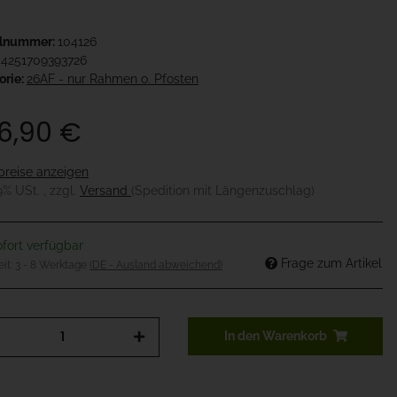
elnummer:
104126
4251709393726
orie:
26AF - nur Rahmen o. Pfosten
6,90 €
preise anzeigen
19% USt. , zzgl.
Versand
(Spedition mit Längenzuschlag)
fort verfügbar
Frage zum Artikel
eit:
3 - 8 Werktage
(DE - Ausland abweichend)
In den Warenkorb