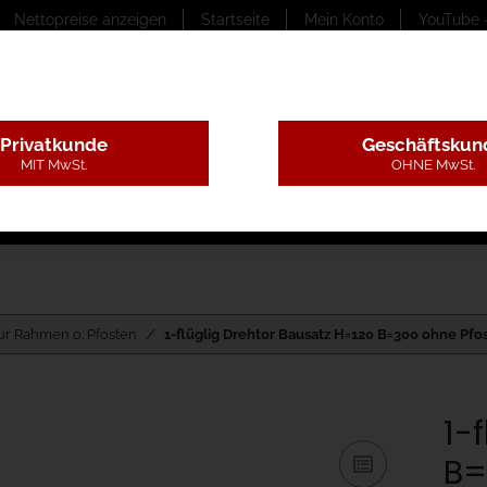
Nettopreise anzeigen
Startseite
Mein Konto
YouTube 
Privatkunde
Geschäftskun
MIT MwSt.
OHNE MwSt.
ungstexte
Montageleistungen
Begutachtung
B
ur Rahmen o. Pfosten
1-flüglig Drehtor Bausatz H=120 B=300 ohne Pfo
1-
B=