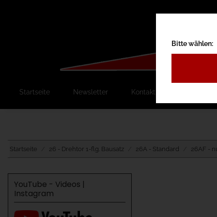
Bitte wählen:
Startseite
Newsletter
Kontakt
Ausschreib
Startseite
26 - Drehtor 1-flg. Bausatz
26A - Standard
26AF - n
YouTube - Videos |
Instagram