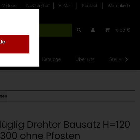
- Videos
Newsletter
E-Mail
Kontakt
Warenkorb
0,00 €
de
ilder-Galerien
Kataloge
Über uns
Stellenangebo
sten
flüglig Drehtor Bausatz H=120
300 ohne Pfosten