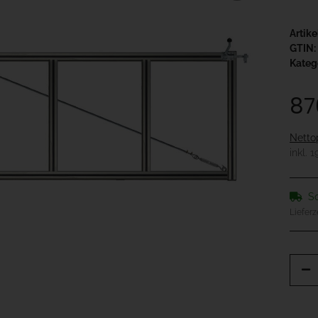
Artik
GTIN:
Kateg
87
Netto
inkl. 
So
Lieferz