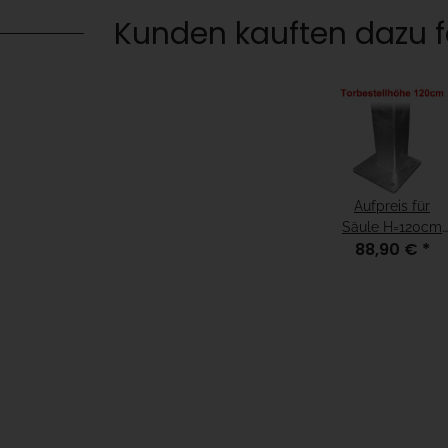
Kunden kauften dazu fo
Aufpreis für
Säule H=120cm
88,90 €
*
zum
Aufschrauben
für
Fundamenthöhe
= "fertiger Boden"