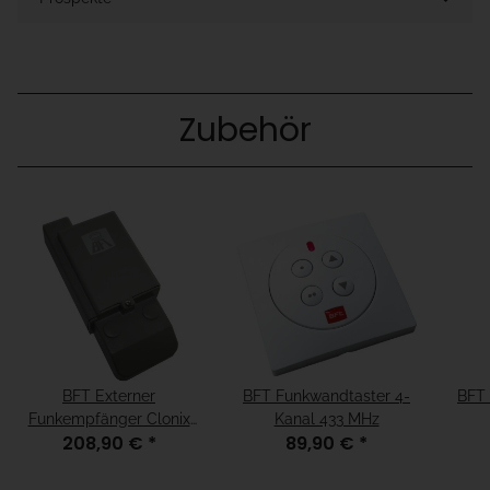
Zubehör
BFT Externer
BFT Funkwandtaster 4-
BFT 
Funkempfänger Clonix
Kanal 433 MHz
208,90 €
*
89,90 €
*
2E 2 Kanal 433 MHz