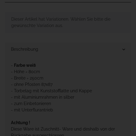
x
Dieser Artikel hat Variationen. Wählen Sie bitte die
gewünschte Variation aus.
Beschreibung
-
Farbe weiß
- Höhe = 80cm
- Breite = 250cm
- ohne Pfosten 87x87
- Torbelag mit Kunststofflatte und Kappe
- mit Aluminiumrahmen in silber
- zum Einbetonieren
- mit Unterflurantrieb
Achtung !
Diese Ware ist Zuschnitt- Ware und deshalb von der
Rückgabe ausgeschlossen