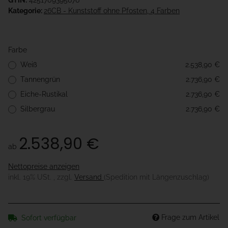
GTIN:
4251709395676
Kategorie:
26CB - Kunststoff ohne Pfosten, 4 Farben
Farbe
Weiß
2.538,90 €
Tannengrün
2.736,90 €
Eiche-Rustikal
2.736,90 €
Silbergrau
2.736,90 €
2.538,90 €
ab
Nettopreise anzeigen
inkl. 19% USt. , zzgl.
Versand
(Spedition mit Längenzuschlag)
Frage zum Artikel
Sofort verfügbar