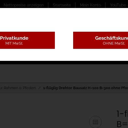
Nettopreise anzeigen
Startseite
Mein Konto
YouTube 
Privatkunde
Geschäftskun
MIT MwSt.
OHNE MwSt.
ungstexte
Montageleistungen
Begutachtung
B
ur Rahmen o. Pfosten
1-flüglig Drehtor Bausatz H=100 B=300 ohne Pfo
1-
B=