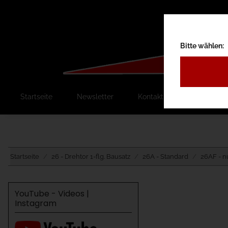
Bitte wählen:
Startseite
Newsletter
Kontakt
Ausschreib
Startseite
26 - Drehtor 1-flg. Bausatz
26A - Standard
26AF - n
YouTube - Videos |
Instagram