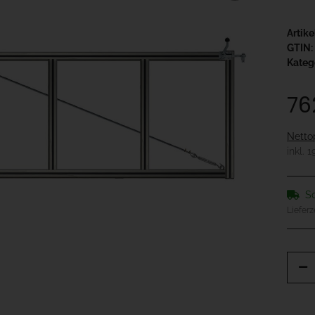
Artik
GTIN:
Kateg
76
Netto
inkl. 
So
Lieferz