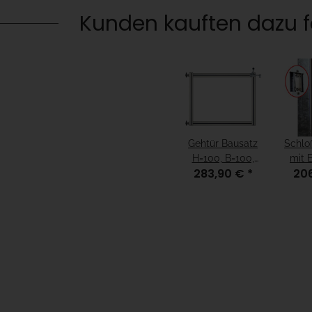
Kunden kauften dazu fo
Gehtür Bausatz
Schlo
H=100, B=100,
mit 
283,90 €
*
20
mit Alu-Rahmen
Ge
Dreht