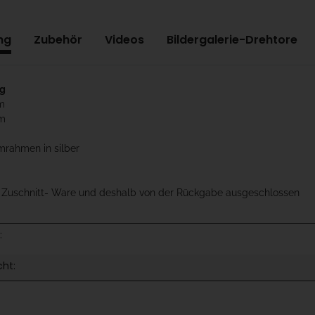
ng
Zubehör
Videos
Bildergalerie-Drehtore
ag
m
cm
mrahmen in silber
t Zuschnitt- Ware und deshalb von der Rückgabe ausgeschlossen
:
cht: