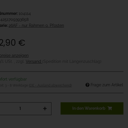
elnummer:
104114
4251709393658
orie:
26AF - nur Rahmen o. Pfosten
2,90 €
preise anzeigen
19% USt. , zzgl.
Versand
(Spedition mit Längenzuschlag)
fort verfügbar
Frage zum Artikel
eit:
3 - 8 Werktage
(DE - Ausland abweichend)
In den Warenkorb