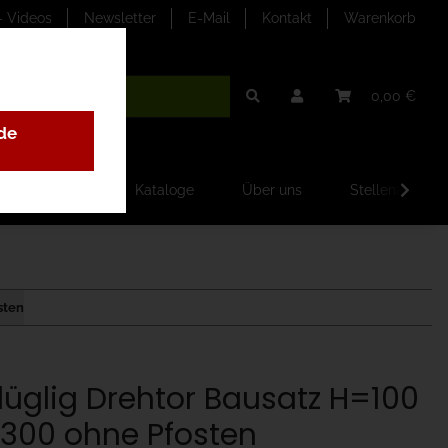
- Videos
Newsletter
E-Mail
Kontakt
Warenkorb
0,00 €
de
ilder-Galerien
Kataloge
Über uns
Stellenangebo
sten
flüglig Drehtor Bausatz H=100
300 ohne Pfosten