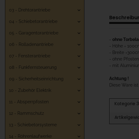
03 - Drehtorantriebe
Beschreibu
04 - Schiebetorantriebe
05 - Garagentorantriebe
-
ohne Torbel
06 - Rolladenantriebe
- Höhe = 100c
- Breite =300
07 - Fensterantriebe
- ohne Pfosten
- mit Aluminiu
08 - Funkfernsteuerung
Achtung !
09 - Sicherheitseinrichtung
Diese Ware is
10 - Zubehör Elektrik
11 - Absperrpfosten
Kategorie 3
12 - Rammschutz
Artikelgewi
13 - Schiebetorsysteme
14 - Röhrenlaufwerke