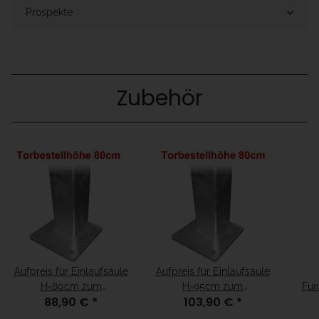
Prospekte
Zubehör
Aufpreis für Einlaufsäule
Aufpreis für Einlaufsäule
H=80cm zum
H=95cm zum
Fun
88,90 €
*
103,90 €
*
Aufschrauben für
Aufschrauben für
2
Fundamenthöhe =
Fundamenthöhe = "15cm