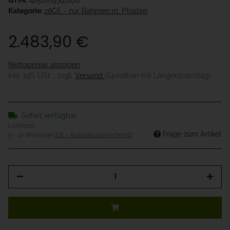
GTIN:
4251709397878
Kategorie:
26CE - nur Rahmen m. Pfosten
2.483,90 €
Nettopreise anzeigen
inkl. 19% USt. , zzgl.
Versand
(Spedition mit Längenzuschlag)
Sofort verfügbar
Lieferzeit:
Frage zum Artikel
5 - 10 Werktage
(DE - Ausland abweichend)