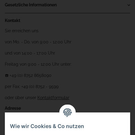
Gesetzliche Informationen
Kontakt
Sie erreichen uns
von Mo. - Do. von 9:00 - 12:00 Uhr
und von 14:00 - 17:00 Uhr
Freitag von 9:00 - 12:00 Uhr unter:
☎️ +49 (0) 8752 8658090
per Fax: +49 (0) 8752 - 9599
oder über unser
Kontaktformular
Adresse
Bauer-Systemtechnik GmbH
Wie wir Cookies & Co nutzen
Gewerbering 17