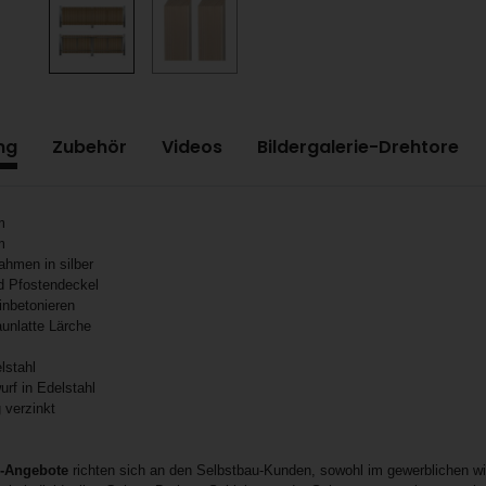
ng
Zubehör
Videos
Bildergalerie-Drehtore
m
m
ahmen in silber
nd Pfostendeckel
inbetonieren
aunlatte Lärche
elstahl
urf in Edelstahl
 verzinkt
z-Angebote
richten sich an den Selbstbau-Kunden, sowohl im gewerblichen wi