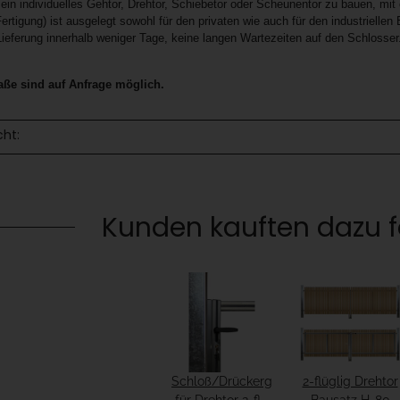
ein individuelles Gehtor, Drehtor, Schiebetor oder Scheunentor zu bauen, mit
ertigung) ist ausgelegt sowohl für den privaten wie auch für den industriellen 
 Lieferung innerhalb weniger Tage, keine langen Wartezeiten auf den Schlosser
e sind auf Anfrage möglich.
cht:
Kunden kauften dazu fo
Schloß/Drückergarnitur
2-flüglig Drehtor
für Drehtor 2-flg
Bausatz H=80