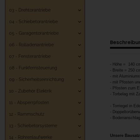
03 - Drehtorantriebe
04 - Schiebetorantriebe
05 - Garagentorantriebe
Beschreibu
06 - Rolladenantriebe
07 - Fensterantriebe
- Höhe = 140 c
08 - Funkfernsteuerung
- Breite = 250 c
- mit Aluminiumr
09 - Sicherheitseinrichtung
- mit Pfosten u
- Pfosten zum E
10 - Zubehör Elektrik
- Torbelag mit Z
11 - Absperrpfosten
- Torriegel in Ed
- Doppeltorüberw
12 - Rammschutz
- Bodenanschlag
13 - Schiebetorsysteme
Unsere Bausat
14 - Röhrenlaufwerke