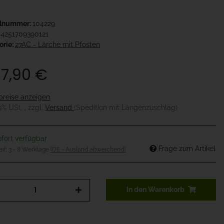
elnummer:
104229
4251709390121
orie:
27AC - Lärche mit Pfosten
717,90 €
preise anzeigen
19% USt. , zzgl.
Versand
(Spedition mit Längenzuschlag)
fort verfügbar
Frage zum Artikel
eit:
3 - 8 Werktage
(DE - Ausland abweichend)
In den Warenkorb