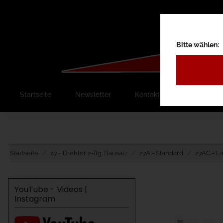
Bitte wählen:
Startseite
Newsletter
Kontakt
Ausschreib
Startseite
27 - Drehtor 2-flg. Bausatz
27A - Standard
27AC - L
YouTube - Videos |
Instagram