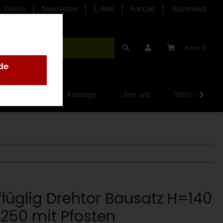
- Videos
Newsletter
E-Mail
Kontakt
Warenkorb
0,00 €
de
ilder-Galerien
Kataloge
Über uns
Stellenangebo
flüglig Drehtor Bausatz H=140
250 mit Pfosten