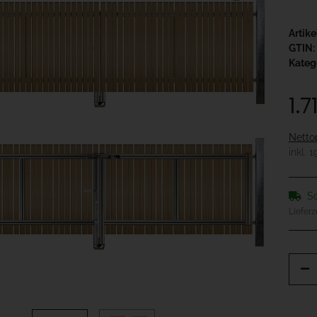
Artik
GTIN:
Kateg
1.
Netto
inkl. 
So
Lieferz