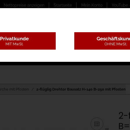
Nettopreise anzeigen
Startseite
Mein Konto
YouTube 
Privatkunde
Geschäftskun
MIT MwSt.
OHNE MwSt.
ungstexte
Montageleistungen
Begutachtung
B
ärche mit Pfosten
2-flüglig Drehtor Bausatz H=140 B=250 mit Pfosten
2-
B=