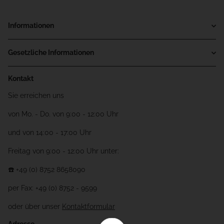
Informationen
Gesetzliche Informationen
Kontakt
Sie erreichen uns
von Mo. - Do. von 9:00 - 12:00 Uhr
und von 14:00 - 17:00 Uhr
Freitag von 9:00 - 12:00 Uhr unter:
☎️ +49 (0) 8752 8658090
per Fax: +49 (0) 8752 - 9599
oder über unser
Kontaktformular