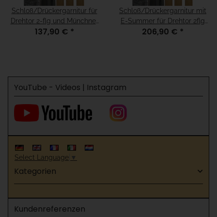
Schloß/Drückergarnitur für
Schloß/Drückergarnitur mit
Drehtor 2-flg und Münchner
E-Summer für Drehtor 2flg
137,90 €
*
206,90 €
*
Modell, für H=120
und Münchner Modell, für
H=120
YouTube - Videos | Instagram
Select Language
▼
Kategorien
Kundenreferenzen