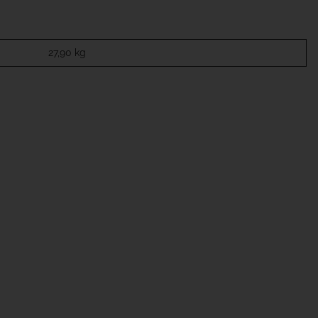
27,90
kg