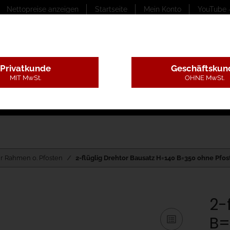
Nettopreise anzeigen
Startseite
Mein Konto
YouTube 
Privatkunde
Geschäftskun
MIT MwSt.
OHNE MwSt.
ungstexte
Montageleistungen
Begutachtung
B
ur Rahmen o. Pfosten
2-flüglig Drehtor Bausatz H=140 B=350 ohne Pfos
2-
B=