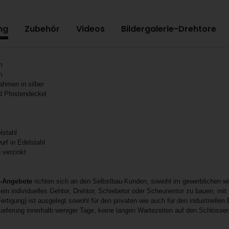
ng
Zubehör
Videos
Bildergalerie-Drehtore
m
m
ahmen in silber
nd Pfostendeckel
elstahl
urf in Edelstahl
 verzinkt
z-Angebote
richten sich an den Selbstbau-Kunden, sowohl im gewerblichen wi
ein individuelles Gehtor, Drehtor, Schiebetor oder Scheunentor zu bauen, mit
ertigung) ist ausgelegt sowohl für den privaten wie auch für den industriellen 
 Lieferung innerhalb weniger Tage, keine langen Wartezeiten auf den Schlosser