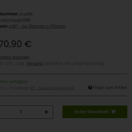
elnummer:
104285
4251709390688
orie:
27AF - nur Rahmen o. Pfosten
570,90 €
preise anzeigen
19% USt. , zzgl.
Versand
(Spedition mit Längenzuschlag)
fort verfügbar
Frage zum Artikel
eit:
3 - 8 Werktage
(DE - Ausland abweichend)
In den Warenkorb