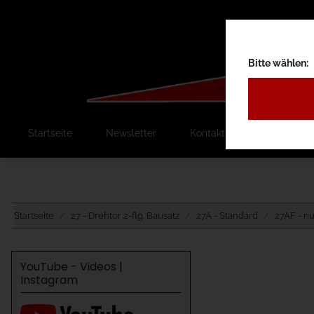
Bitte wählen:
Startseite
Newsletter
Kontakt
Ausschreib
Startseite
27 - Drehtor 2-flg. Bausatz
27A - Standard
27AF - n
YouTube - Videos |
Instagram