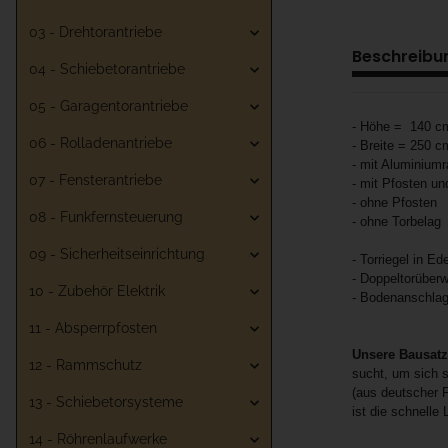
03 - Drehtorantriebe
Beschreibu
04 - Schiebetorantriebe
05 - Garagentorantriebe
- Höhe = 140 c
06 - Rolladenantriebe
- Breite = 250 c
- mit Aluminiumr
07 - Fensterantriebe
- mit Pfosten u
- ohne Pfosten
08 - Funkfernsteuerung
- ohne Torbelag
09 - Sicherheitseinrichtung
- Torriegel in Ed
- Doppeltorüberw
10 - Zubehör Elektrik
- Bodenanschlag
11 - Absperrpfosten
Unsere Bausat
12 - Rammschutz
sucht, um sich s
(aus deutscher F
13 - Schiebetorsysteme
ist die schnelle
14 - Röhrenlaufwerke