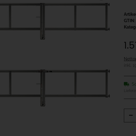
Artik
GTIN:
Kateg
1.
Netto
inkl. 
So
Lieferz