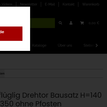
- Videos
Newsletter
E-Mail
Kontakt
Warenkorb
0,00 €
de
ilder-Galerien
Kataloge
Über uns
Stellenangebo
ten
flüglig Drehtor Bausatz H=140
350 ohne Pfosten