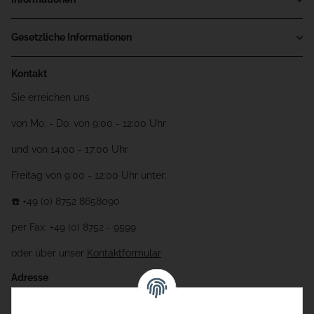
Gesetzliche Informationen
Kontakt
Sie erreichen uns
von Mo. - Do. von 9:00 - 12:00 Uhr
und von 14:00 - 17:00 Uhr
Freitag von 9:00 - 12:00 Uhr unter:
☎️ +49 (0) 8752 8658090
per Fax: +49 (0) 8752 - 9599
oder über unser
Kontaktformular
Adresse
Bauer-Systemtechnik GmbH