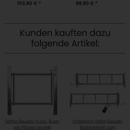
103,90 €
*
88,90 €
*
Aufschrauben für
Aufschrauben für
Fundamenthöhe = "15cm
Fundamenthöhe =
unter fertiger Boden"
"fertiger Boden"
Kunden kauften dazu
folgende Artikel:
Gehtür Bausatz H=100, B=120,
Schiebetor Hoftor Bausatz
mit Pfosten verzinkt
Bodengeführt zum