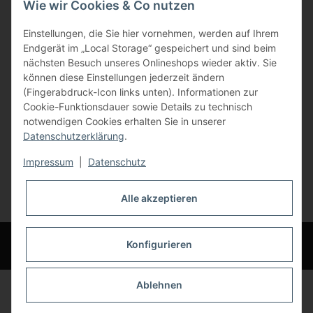
Wie wir Cookies & Co nutzen
Gewerbering 17
Einstellungen, die Sie hier vornehmen, werden auf Ihrem
84072 Au i.d. Hallertau
Endgerät im „Local Storage“ gespeichert und sind beim
nächsten Besuch unseres Onlineshops wieder aktiv. Sie
info@bauer-tore.de
können diese Einstellungen jederzeit ändern
(Fingerabdruck-Icon links unten). Informationen zur
Cookie-Funktionsdauer sowie Details zu technisch
notwendigen Cookies erhalten Sie in unserer
Datenschutzerklärung
.
Impressum
|
Datenschutz
Vertrag widerrufen
Alle akzeptieren
* Alle Preise inkl. gesetzlicher USt., zzgl.
Versand
© Bauer-Systemtechnik GmbH - Technische Änderungen und Irrtümer
Konfigurieren
vorbehalten
Ablehnen