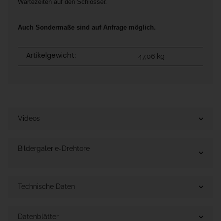
Wartezeiten auf den Schlosser.
Auch Sondermaße sind auf Anfrage möglich.
Artikelgewicht:
47,06
kg
Videos
Bildergalerie-Drehtore
Technische Daten
Datenblätter