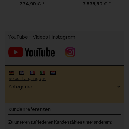
374,90 €
*
2.535,90 €
*
Aufschrauben H=100, B=430,
mit Antrieb
YouTube - Videos | Instagram
Select Language
▼
Kategorien
Kundenreferenzen
Zu unseren zufriedenen Kunden zählen unter anderem: