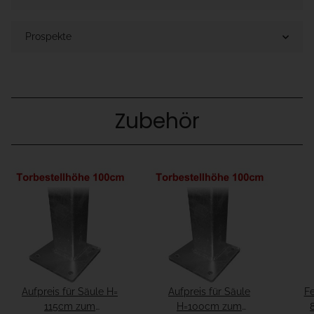
Prospekte
Zubehör
Aufpreis für Säule H=
Aufpreis für Säule
Fe
115cm zum
H=100cm zum