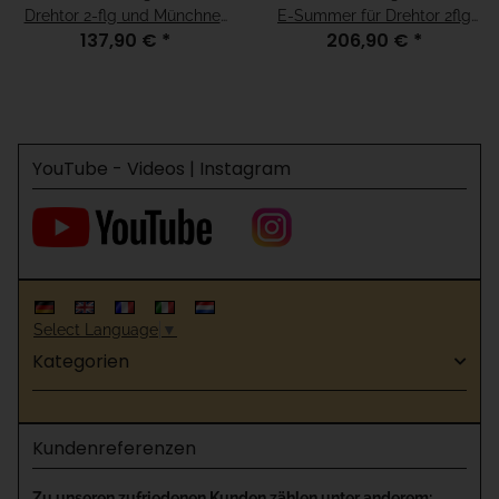
Drehtor 2-flg und Münchner
E-Summer für Drehtor 2flg
137,90 €
*
206,90 €
*
Modell, für H=80
und Münchner Modell, für
H=80
YouTube - Videos | Instagram
Select Language
▼
Kategorien
Kundenreferenzen
Zu unseren zufriedenen Kunden zählen unter anderem: