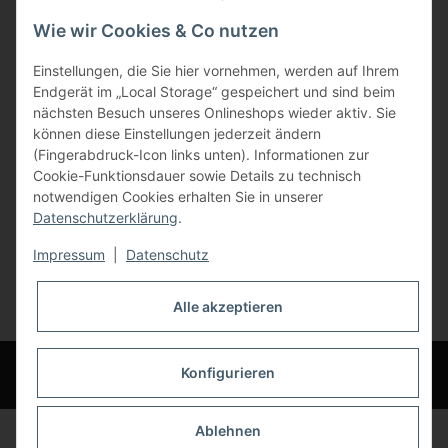
Bauer-Systemtechnik GmbH
Wie wir Cookies & Co nutzen
Gewerbering 17
Einstellungen, die Sie hier vornehmen, werden auf Ihrem
84072 Au i.d. Hallertau
Endgerät im „Local Storage“ gespeichert und sind beim
nächsten Besuch unseres Onlineshops wieder aktiv. Sie
info@bauer-tore.de
können diese Einstellungen jederzeit ändern
(Fingerabdruck-Icon links unten). Informationen zur
Cookie-Funktionsdauer sowie Details zu technisch
notwendigen Cookies erhalten Sie in unserer
Datenschutzerklärung
.
Impressum
|
Datenschutz
Vertrag widerrufen
Alle akzeptieren
* Alle Preise inkl. gesetzlicher USt., zzgl.
Versand
© Bauer-Systemtechnik GmbH - Technische Änderungen und Irrtümer
Konfigurieren
vorbehalten
Ablehnen