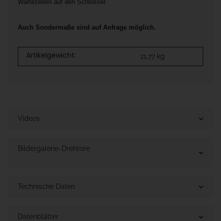
Wartezeiten auf den Schlosser.
Auch Sondermaße sind auf Anfrage möglich.
Artikelgewicht:
21,77
kg
Videos
Bildergalerie-Drehtore
Technische Daten
Datenblätter