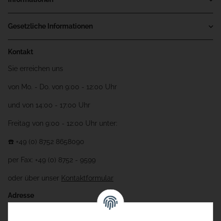
Gesetzliche Informationen
Kontakt
Sie erreichen uns
von Mo. - Do. von 9:00 - 12:00 Uhr
und von 14:00 - 17:00 Uhr
Freitag von 9:00 - 12:00 Uhr unter:
☎️ +49 (0) 8752 8658090
per Fax: +49 (0) 8752 - 9599
oder über unser
Kontaktformular
Adresse
Bauer-Systemtechnik GmbH