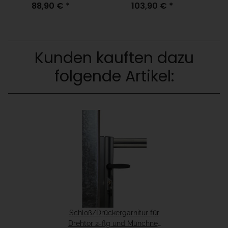
88,90 €
*
103,90 €
*
Aufschrauben für
Aufschrauben für
Fundamenthöhe =
Fundamenthöhe = "15cm
"fertiger Boden"
unter fertiger Boden"
Kunden kauften dazu
folgende Artikel:
Schloß/Drückergarnitur für
Drehtor 2-flg und Münchner