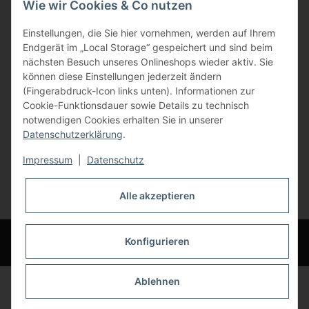
Wie wir Cookies & Co nutzen
Gewerbering 17
Einstellungen, die Sie hier vornehmen, werden auf Ihrem
84072 Au i.d. Hallertau
Endgerät im „Local Storage“ gespeichert und sind beim
nächsten Besuch unseres Onlineshops wieder aktiv. Sie
info@bauer-tore.de
können diese Einstellungen jederzeit ändern
(Fingerabdruck-Icon links unten). Informationen zur
Cookie-Funktionsdauer sowie Details zu technisch
notwendigen Cookies erhalten Sie in unserer
Datenschutzerklärung
.
Impressum
|
Datenschutz
Vertrag widerrufen
Alle akzeptieren
* Alle Preise inkl. gesetzlicher USt., zzgl.
Versand
© Bauer-Systemtechnik GmbH - Technische Änderungen und Irrtümer
Konfigurieren
vorbehalten
Ablehnen