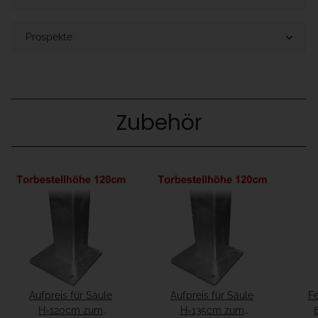
Prospekte
Zubehör
Aufpreis für Säule
Aufpreis für Säule
Fe
H=120cm zum
H=135cm zum