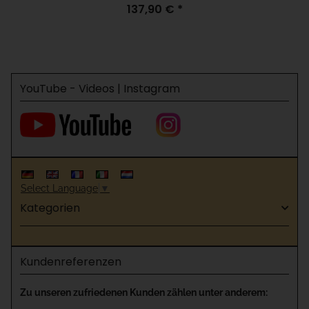
137,90 €
*
Modell, für H=120
YouTube - Videos | Instagram
Select Language
▼
Kategorien
Kundenreferenzen
Zu unseren zufriedenen Kunden zählen unter anderem: