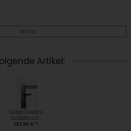
28,10
kg
lgende Artikel:
arnitur
Schloß/Drückergarnitur
für Drehtor 2-flg
137,90 €
*
und Münchner
Modell Weiß, für