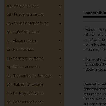
07 - Fensterantriebe
Beschreibu
08 - Funkfernsteuerung
09 - Sicherheitseinrichtung
- Höhe = 80 
10 - Zubehör Elektrik
- Breite = 250
- mit Aluminiu
11 - Absperrpfosten
- ohne Pfosten
12 - Rammschutz
- Torbelag mit
13 - Schiebetorsysteme
- Torriegel in 
- Doppeltorübe
14 - Röhrenlaufwerke
- Bodenanschl
15 - Transportbahn-Systeme
Unsere Bausa
16 - Torbau - Einzelteile
hervorragendes
17 - Baulogistik/ Events
mit unseren, o
Einsatz, also 
18 - Briefkästenanlagen
auf den Schlos