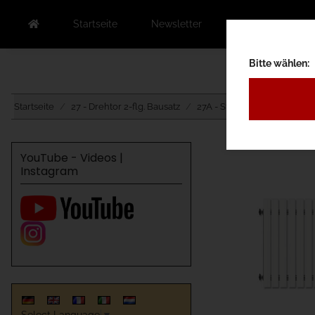
Startseite
Newsletter
Kontakt
Au
Bitte wählen:
Startseite
27 - Drehtor 2-flg. Bausatz
27A - Standard
27AB - Ku
YouTube - Videos |
Instagram
Select Language
▼