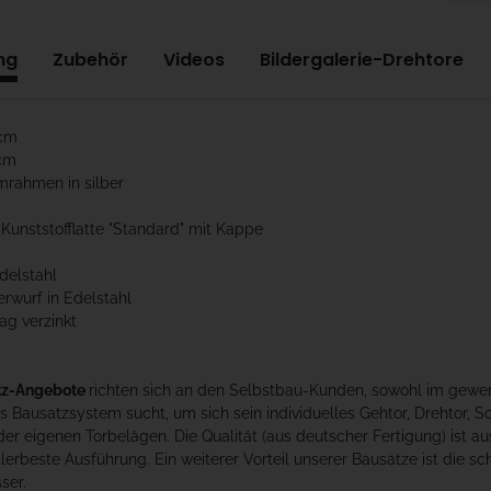
ng
Zubehör
Videos
Bildergalerie-Drehtore
cm
 cm
mrahmen in silber
 Kunststofflatte "Standard" mit Kappe
Edelstahl
rwurf in Edelstahl
ag verzinkt
tz-Angebote
richten sich an den Selbstbau-Kunden, sowohl im gewerb
 Bausatzsystem sucht, um sich sein individuelles Gehtor, Drehtor, 
der eigenen Torbelägen. Die Qualität (aus deutscher Fertigung) ist au
allerbeste Ausführung. Ein weiterer Vorteil unserer Bausätze ist die 
ser.