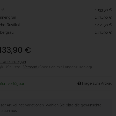
e
eiß
1.133,90 €
nnengrün
1.471,90 €
che-Rustikal
1.471,90 €
lbergrau
1.471,90 €
.133,90 €
preise anzeigen
19% USt. , zzgl.
Versand
(Spedition mit Längenzuschlag)
Frage zum Artikel
fort verfügbar
eser Artikel hat Variationen. Wählen Sie bitte die gewünschte
iation aus.