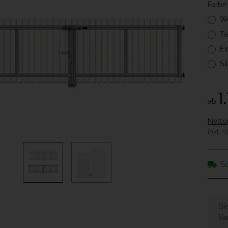
Farb
W
Ta
Ei
Si
1
ab
Netto
inkl. 
So
x
Di
Var