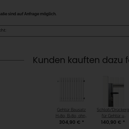
ße sind auf Anfrage möglich.
cht:
Kunden kauften dazu fo
Gehtür Bausatz
Schloß/Drückerg
H=80, B=80, ohne
für Gehtür u
304,90 €
*
140,90 €
*
Pfosten Weiß
Drehtor 1-flg
Weiß, für H=80