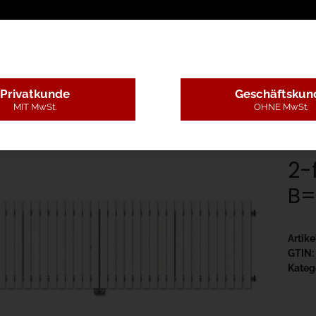
sschreibungstexte
Montageleistungen
Begutachtun
Privatkunde
Geschäftskun
MIT MwSt.
OHNE MwSt.
nststoff ohne Pfosten, 4 Farben
2-flüglig Drehtor Bausatz H=80 B=250
2-
B=
Artik
GTIN:
Kateg