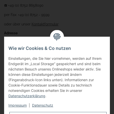
☎️ +49 (0) 8752 8658090
per Fax: +49 (0) 8752 - 9599
oder über unser
Kontaktformular
Adresse
Bauer-Systemtechnik GmbH
Wie wir Cookies & Co nutzen
Gewerbering 17
Einstellungen, die Sie hier vornehmen, werden auf Ihrem
84072 Au i.d. Hallertau
Endgerät im „Local Storage“ gespeichert und sind beim
nächsten Besuch unseres Onlineshops wieder aktiv. Sie
info@bauer-tore.de
können diese Einstellungen jederzeit ändern
(Fingerabdruck-Icon links unten). Informationen zur
Cookie-Funktionsdauer sowie Details zu technisch
notwendigen Cookies erhalten Sie in unserer
Datenschutzerklärung
.
Impressum
|
Datenschutz
Vertrag widerrufen