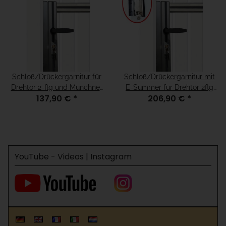
Schloß/Drückergarnitur für
Schloß/Drückergarnitur mit
Drehtor 2-flg und Münchner
E-Summer für Drehtor 2flg
137,90 €
*
206,90 €
*
Modell, für H=120 Weiß
und Münchner Modell, für
H=120 Weiß
YouTube - Videos | Instagram