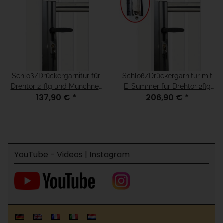
Schloß/Drückergarnitur für
Schloß/Drückergarnitur mit
Drehtor 2-flg und Münchner
E-Summer für Drehtor 2flg
137,90 €
*
206,90 €
*
Modell, für H=100 Weiß
und Münchner Modell, für
H=100 Weiß
YouTube - Videos | Instagram