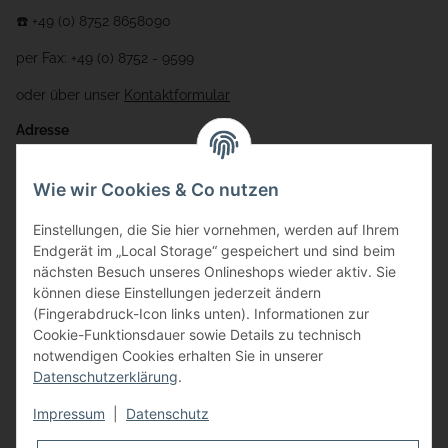
☎️ +49 (0) 8752 8658090
per Fax: +49 (0) 8752 - 9599
oder über unser
Kontaktformular
Adresse
Bauer-Systemtechnik GmbH
Wie wir Cookies & Co nutzen
Gewerbering 17
Einstellungen, die Sie hier vornehmen, werden auf Ihrem
84072 Au i.d. Hallertau
Endgerät im „Local Storage“ gespeichert und sind beim
nächsten Besuch unseres Onlineshops wieder aktiv. Sie
info@bauer-tore.de
können diese Einstellungen jederzeit ändern
(Fingerabdruck-Icon links unten). Informationen zur
Cookie-Funktionsdauer sowie Details zu technisch
notwendigen Cookies erhalten Sie in unserer
Datenschutzerklärung
.
Impressum
|
Datenschutz
Vertrag widerrufen