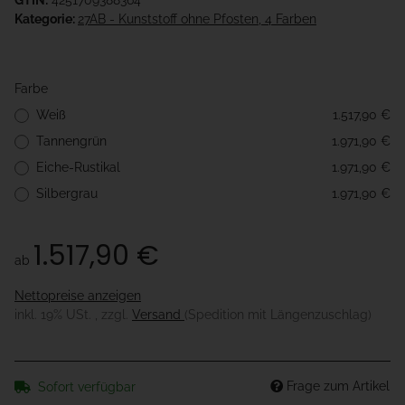
GTIN:
4251709388364
Kategorie:
27AB - Kunststoff ohne Pfosten, 4 Farben
Farbe
Weiß
1.517,90 €
Tannengrün
1.971,90 €
Eiche-Rustikal
1.971,90 €
Silbergrau
1.971,90 €
1.517,90 €
ab
Nettopreise anzeigen
inkl. 19% USt. , zzgl.
Versand
(Spedition mit Längenzuschlag)
Frage zum Artikel
Sofort verfügbar