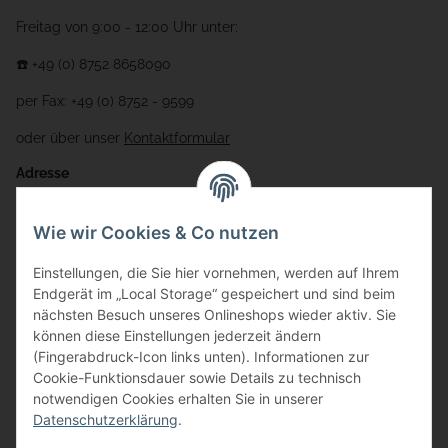
Freitag von 9:00 - 12:00 Uhr unter:
☎️ +49 (0) 8752 8658090
per Fax: +49 (0) 8752 - 9599
oder über unser
Kontaktformular
Adresse
Bauer-Systemtechnik GmbH
Wie wir Cookies & Co nutzen
Gewerbering 17
Einstellungen, die Sie hier vornehmen, werden auf Ihrem
84072 Au i.d. Hallertau
Endgerät im „Local Storage“ gespeichert und sind beim
nächsten Besuch unseres Onlineshops wieder aktiv. Sie
info@bauer-tore.de
können diese Einstellungen jederzeit ändern
(Fingerabdruck-Icon links unten). Informationen zur
Cookie-Funktionsdauer sowie Details zu technisch
notwendigen Cookies erhalten Sie in unserer
Datenschutzerklärung
.