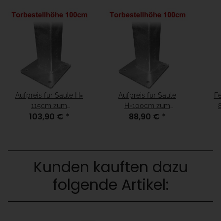
Aufpreis für Säule H=
Aufpreis für Säule
Fe
115cm zum
H=100cm zum
103,90 €
*
88,90 €
*
Aufschrauben für
Aufschrauben für
Fundamenthöhe = "15cm
Fundamenthöhe =
unter fertiger Boden"
"fertiger Boden"
Kunden kauften dazu
folgende Artikel: