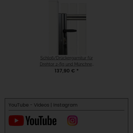
Schloß/Drückergarnitur für
Drehtor 2-flg und Münchner
137,90 €
*
Modell, für H=100 Weiß
YouTube - Videos | Instagram