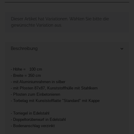
x
Dieser Artikel hat Variationen. Wählen Sie bitte die
gewünschte Variation aus.
Beschreibung
- Höhe = 100 cm
- Breite = 350 cm
- mit Aluminiumrahmen in silber
- mit Pfosten 87x87, Kunststoffhülle mit Stahlkern
- Pfosten zum Einbetonieren
- Torbelag mit Kunststofflatte "Standard" mit Kappe
- Torriegel in Edelstahl
- Doppeltorüberwurf in Edelstahl
- Bodenanschlag verzinkt