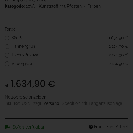
GTIN:
4251709388067
Kategorie:
27AA - Kunststoff mit Pfosten, 4 Farben
Farbe
Weiß
1.634,90 €
Tannengrün
2.124,90 €
Eiche-Rustikal
2.124,90 €
Silbergrau
2.124,90 €
1.634,90 €
ab
Nettopreise anzeigen
inkl. 19% USt. , zzgl.
Versand
(Spedition mit Längenzuschlag)
Frage zum Artikel
Sofort verfügbar