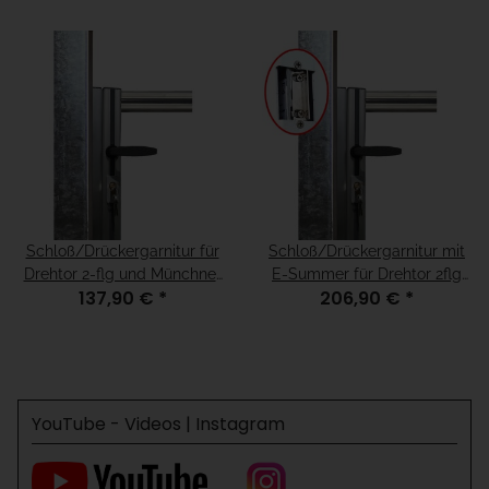
Schloß/Drückergarnitur für
Schloß/Drückergarnitur mit
Drehtor 2-flg und Münchner
E-Summer für Drehtor 2flg
137,90 €
*
206,90 €
*
Modell, für H=140
und Münchner Modell, für
H=140
YouTube - Videos | Instagram