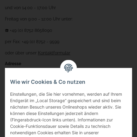
und von 14:00 - 17:00 Uhr
Freitag von 9:00 - 12:00 Uhr unter:
☎️ +49 (0) 8752 8658090
per Fax: +49 (0) 8752 - 9599
oder über unser
Kontaktformular
Adresse
Bauer-Systemtechnik GmbH
Wie wir Cookies & Co nutzen
Gewerbering 17
Einstellungen, die Sie hier vornehmen, werden auf Ihrem
84072 Au i.d. Hallertau
Endgerät im „Local Storage“ gespeichert und sind beim
nächsten Besuch unseres Onlineshops wieder aktiv. Sie
info@bauer-tore.de
können diese Einstellungen jederzeit ändern
(Fingerabdruck-Icon links unten). Informationen zur
Cookie-Funktionsdauer sowie Details zu technisch
notwendigen Cookies erhalten Sie in unserer