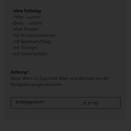
-
ohne Torbelag
- Höhe = 140cm
- Breite = 400cm
- ohne Pfosten
- mit Aluminiumrahmen
- mit Bodenanschlag
- mit Torriegel
- mit Gartentorfalle
Achtung !
Diese Ware ist Zuschnitt-Ware und deshalb von der
Rückgabe ausgeschlossen
Artikelgewicht:
31,30
kg