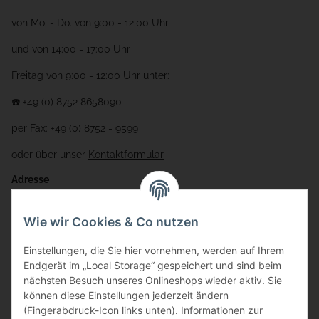
von Mo. - Do. von 9:00 - 12:00 Uhr
und von 14:00 - 17:00 Uhr
Freitag von 9:00 - 12:00 Uhr unter:
☎️ +49 (0) 8752 8658090
per Fax: +49 (0) 8752 - 9599
oder über unser
Kontaktformular
Adresse
Bauer-Systemtechnik GmbH
Wie wir Cookies & Co nutzen
Gewerbering 17
Einstellungen, die Sie hier vornehmen, werden auf Ihrem
84072 Au i.d. Hallertau
Endgerät im „Local Storage“ gespeichert und sind beim
nächsten Besuch unseres Onlineshops wieder aktiv. Sie
info@bauer-tore.de
können diese Einstellungen jederzeit ändern
(Fingerabdruck-Icon links unten). Informationen zur