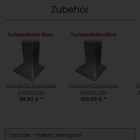
Zubehör
Aufpreis für Einlaufsäule
Aufpreis für Einlaufsäule
Fe
H=80cm zum
H=95cm zum
88,90 €
*
103,90 €
*
Aufschrauben für
Aufschrauben für
Fundamenthöhe =
Fundamenthöhe = "15cm
"fertiger Boden"
unter fertiger Boden"
YouTube - Videos | Instagram