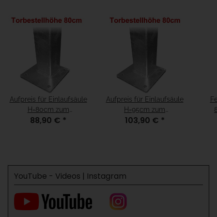
Aufpreis für Einlaufsäule
Aufpreis für Einlaufsäule
Fe
H=80cm zum
H=95cm zum
88,90 €
*
103,90 €
*
Aufschrauben für
Aufschrauben für
Fundamenthöhe =
Fundamenthöhe = "15cm
"fertiger Boden"
unter fertiger Boden"
YouTube - Videos | Instagram