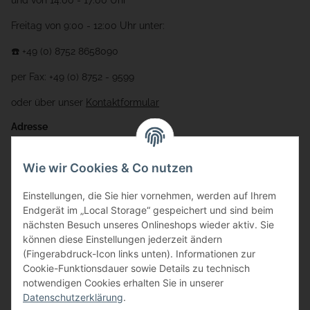
und von 14:00 - 17:00 Uhr
Freitag von 9:00 - 12:00 Uhr unter:
☎️ +49 (0) 8752 8658090
per Fax: +49 (0) 8752 - 9599
oder über unser
Kontaktformular
Adresse
Bauer-Systemtechnik GmbH
Wie wir Cookies & Co nutzen
Gewerbering 17
Einstellungen, die Sie hier vornehmen, werden auf Ihrem
84072 Au i.d. Hallertau
Endgerät im „Local Storage“ gespeichert und sind beim
nächsten Besuch unseres Onlineshops wieder aktiv. Sie
info@bauer-tore.de
können diese Einstellungen jederzeit ändern
(Fingerabdruck-Icon links unten). Informationen zur
Cookie-Funktionsdauer sowie Details zu technisch
notwendigen Cookies erhalten Sie in unserer
Datenschutzerklärung
.