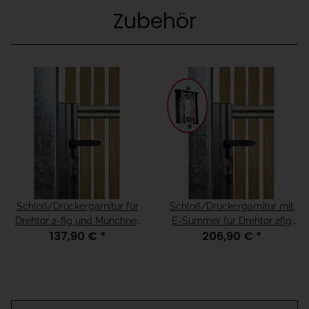
Zubehör
Schloß/Drückergarnitur für
Schloß/Drückergarnitur mit
Drehtor 2-flg und Münchner
E-Summer für Drehtor 2flg
137,90 €
*
206,90 €
*
Modell, für H=80
und Münchner Modell, für
H=80