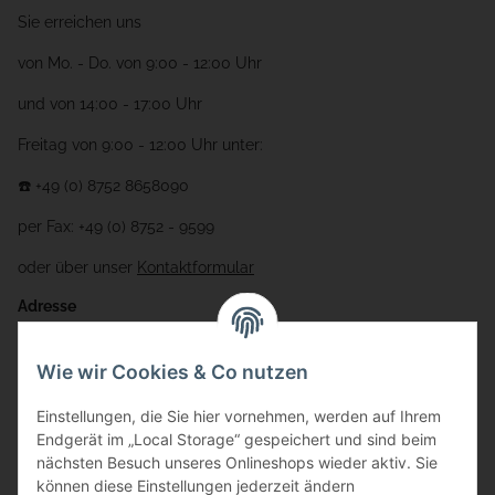
Sie erreichen uns
von Mo. - Do. von 9:00 - 12:00 Uhr
und von 14:00 - 17:00 Uhr
Freitag von 9:00 - 12:00 Uhr unter:
☎️ +49 (0) 8752 8658090
per Fax: +49 (0) 8752 - 9599
oder über unser
Kontaktformular
Adresse
Bauer-Systemtechnik GmbH
Wie wir Cookies & Co nutzen
Gewerbering 17
Einstellungen, die Sie hier vornehmen, werden auf Ihrem
84072 Au i.d. Hallertau
Endgerät im „Local Storage“ gespeichert und sind beim
nächsten Besuch unseres Onlineshops wieder aktiv. Sie
info@bauer-tore.de
können diese Einstellungen jederzeit ändern