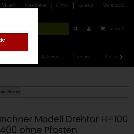
- Videos
Newsletter
E-Mail
Kontakt
Warenkorb
0,00 €
de
ilder-Galerien
Kataloge
Über uns
Stellenangebo
hne Pfosten
nchner Modell Drehtor H=100
400 ohne Pfosten