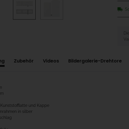
So
x
Di
Var
ng
Zubehör
Videos
Bildergalerie-Drehtore
m
cm
 Kunststofflatte und Kappe
mrahmen in silber
schlag