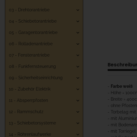
03 - Drehtorantriebe
04 - Schiebetorantriebe
05 - Garagentorantriebe
06 - Rolladenantriebe
07 - Fensterantriebe
Beschreibu
08 - Funkfernsteuerung
09 - Sicherheitseinrichtung
-
Farbe weiß
10 - Zubehör Elektrik
- Höhe = 100c
- Breite = 400
11 - Absperrpfosten
- ohne Pfosten
12 - Rammschutz
- Torbelag mit
- mit Aluminiu
13 - Schiebetorsysteme
- mit Bodenan
- mit Torriegel
14 - Röhrenlaufwerke