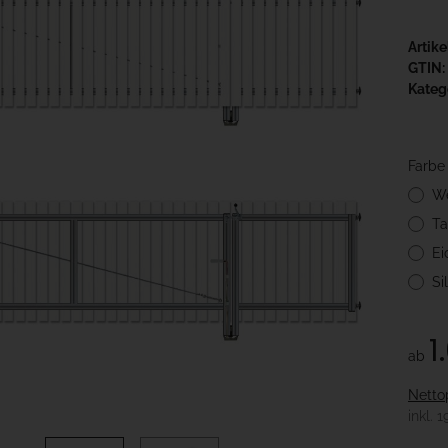
Artik
GTIN:
Kateg
Farb
W
Ta
Ei
Si
1
ab
Netto
inkl. 