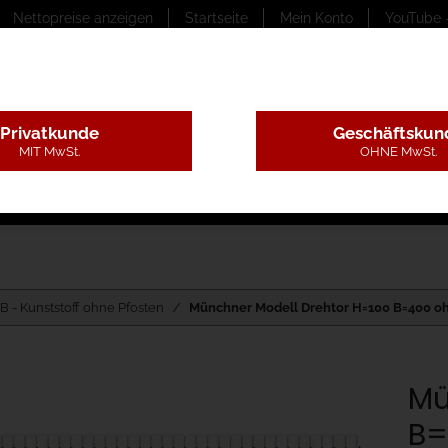
Nettopreise anzeigen
Startseite
Mein Konto
YouTube 
Privatkunde
Geschäftskun
MIT MwSt.
OHNE MwSt.
ungstexte
Montageleistungen
Begutachtung
B
B - Kunststoff ohne Pfosten
Münchner Modell Drehtor H=100 B=400 o
Mü
B=