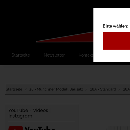
Bitte wählen:
Startseite
Newsletter
Kontakt
Ausschreib
Startseite
28 - Münchner Modell Bausatz
28A - Standard
28A
YouTube - Videos |
Instagram