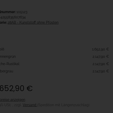
elnummer:
105123
4255835607634
orie:
28AB - Kunststoff ohne Pfosten
e
eiß
1.652,90 €
nnengrün
2.147,90 €
che-Rustikal
2.147,90 €
lbergrau
2.147,90 €
.652,90 €
preise anzeigen
19% USt. , zzgl.
Versand
(Spedition mit Längenzuschlag)