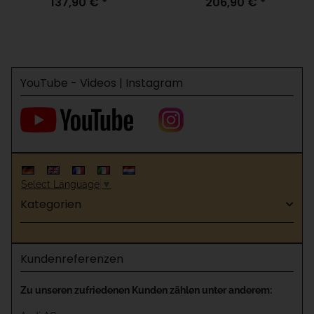
137,90 €
*
206,90 €
*
Modell, für H=120 Weiß
und Münchner Modell, für
H=120 Weiß
YouTube - Videos | Instagram
Select Language
▼
Kategorien
Kundenreferenzen
Zu unseren zufriedenen Kunden zählen unter anderem: