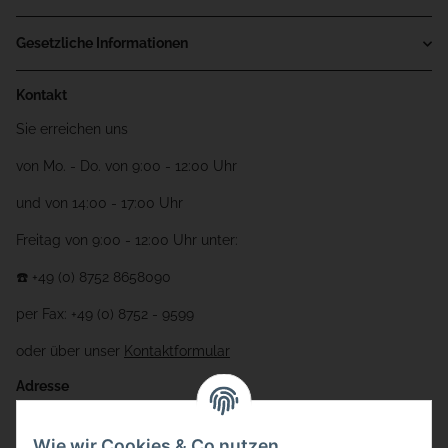
Gesetzliche Informationen
Kontakt
Sie erreichen uns
von Mo. - Do. von 9:00 - 12:00 Uhr
und von 14:00 - 17:00 Uhr
Freitag von 9:00 - 12:00 Uhr unter:
☎️ +49 (0) 8752 8658090
per Fax: +49 (0) 8752 - 9599
oder über unser
Kontaktformular
Adresse
Bauer-Systemtechnik GmbH
Wie wir Cookies & Co nutzen