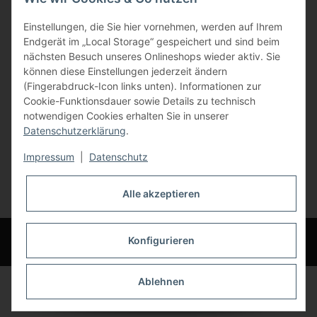
Gewerbering 17
Einstellungen, die Sie hier vornehmen, werden auf Ihrem
84072 Au i.d. Hallertau
Endgerät im „Local Storage“ gespeichert und sind beim
nächsten Besuch unseres Onlineshops wieder aktiv. Sie
info@bauer-tore.de
können diese Einstellungen jederzeit ändern
(Fingerabdruck-Icon links unten). Informationen zur
Cookie-Funktionsdauer sowie Details zu technisch
notwendigen Cookies erhalten Sie in unserer
Datenschutzerklärung
.
Impressum
|
Datenschutz
Vertrag widerrufen
Alle akzeptieren
* Alle Preise inkl. gesetzlicher USt., zzgl.
Versand
© Bauer-Systemtechnik GmbH - Technische Änderungen und Irrtümer
Konfigurieren
vorbehalten
Ablehnen