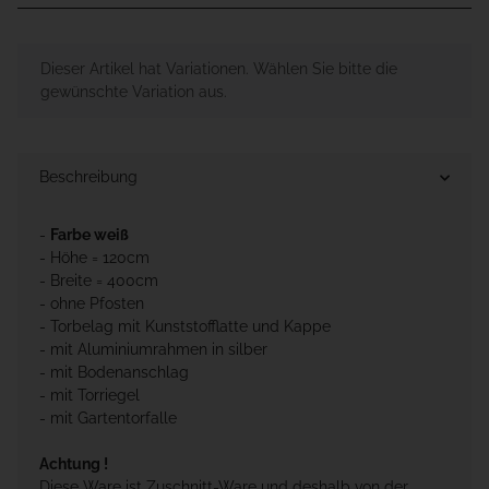
x
Dieser Artikel hat Variationen. Wählen Sie bitte die
gewünschte Variation aus.
Beschreibung
-
Farbe weiß
- Höhe = 120cm
- Breite = 400cm
- ohne Pfosten
- Torbelag mit Kunststofflatte und Kappe
- mit Aluminiumrahmen in silber
- mit Bodenanschlag
- mit Torriegel
- mit Gartentorfalle
Achtung !
Diese Ware ist Zuschnitt-Ware und deshalb von der