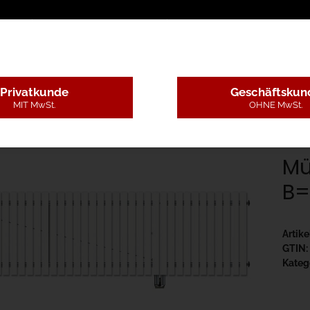
sschreibungstexte
Montageleistungen
Begutachtun
Privatkunde
Geschäftskun
MIT MwSt.
OHNE MwSt.
B - Kunststoff ohne Pfosten
Münchner Modell Drehtor H=140 B=400 oh
Mü
B=
Artik
GTIN:
Kateg