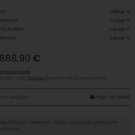
e
eiß
1.888,90 €
nnengrün
2.453,90 €
che-Rustikal
2.453,90 €
lbergrau
2.453,90 €
.888,90 €
preise anzeigen
19% USt. , zzgl.
Versand
(Spedition mit Längenzuschlag)
Frage zum Artikel
fort verfügbar
eser Artikel hat Variationen. Wählen Sie bitte die gewünschte
iation aus.