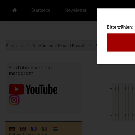
Startseite
Newsletter
Kontakt
Au
Bitte wählen:
Startseite
28 - Münchner Modell Bausatz
28A - Standard
28A
YouTube - Videos |
Instagram
Select Language
▼