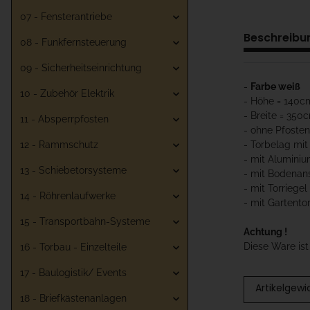
07 - Fensterantriebe
Beschreibu
08 - Funkfernsteuerung
09 - Sicherheitseinrichtung
-
Farbe weiß
10 - Zubehör Elektrik
- Höhe = 140c
- Breite = 350
11 - Absperrpfosten
- ohne Pfosten
12 - Rammschutz
- Torbelag mit
- mit Aluminiu
13 - Schiebetorsysteme
- mit Bodenan
- mit Torriegel
14 - Röhrenlaufwerke
- mit Gartentor
15 - Transportbahn-Systeme
Achtung !
Diese Ware is
16 - Torbau - Einzelteile
17 - Baulogistik/ Events
Artikelgewi
18 - Briefkästenanlagen