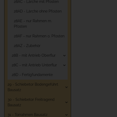
28AC - Lärche mit Pfosten
28AD - Lärche ohne Pfosten
28AE - nur Rahmen m.
Pfosten
28AF - nur Rahmen o. Pfosten
28AZ - Zubehör
28B - mit Antrieb Oberflur
28C - mit Antrieb Unterflur
28D - Fertigfundamente
29 - Schiebetor Bodengeführt
Bausatz
30 - Schiebetor Freitragend
Bausatz
31 - Torrahmen Bausatz