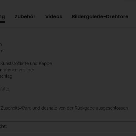
ng
Zubehör
Videos
Bildergalerie-Drehtore
m
cm
 Kunststofflatte und Kappe
mrahmen in silber
schlag
falle
t Zuschnitt-Ware und deshalb von der Rückgabe ausgeschlossen
cht: