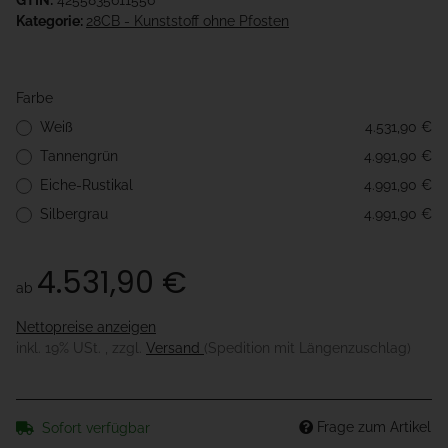
GTIN:
4255835611556
Kategorie:
28CB - Kunststoff ohne Pfosten
Farbe
Weiß
4.531,90 €
Tannengrün
4.991,90 €
Eiche-Rustikal
4.991,90 €
Silbergrau
4.991,90 €
4.531,90 €
ab
Nettopreise anzeigen
inkl. 19% USt. , zzgl.
Versand
(Spedition mit Längenzuschlag)
Frage zum Artikel
Sofort verfügbar