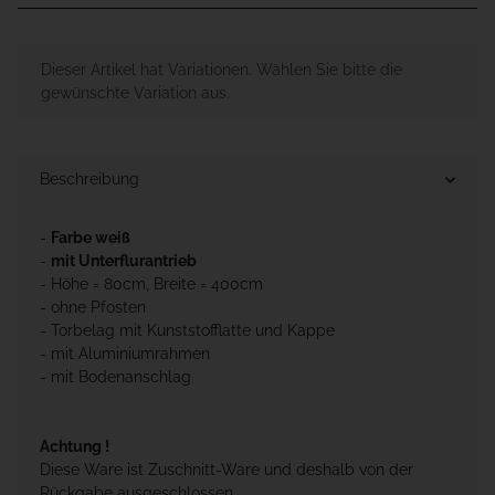
x
Dieser Artikel hat Variationen. Wählen Sie bitte die
gewünschte Variation aus.
Beschreibung
-
Farbe weiß
-
mit Unterflurantrieb
- Höhe = 80cm, Breite = 400cm
- ohne Pfosten
- Torbelag mit Kunststofflatte und Kappe
- mit Aluminiumrahmen
- mit Bodenanschlag
Achtung !
Diese Ware ist Zuschnitt-Ware und deshalb von der
Rückgabe ausgeschlossen