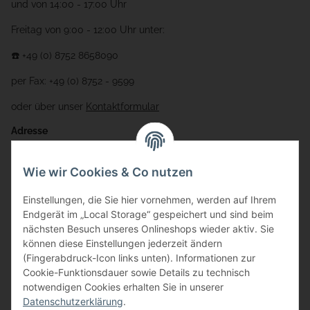
und von 14:00 - 17:00 Uhr
Freitag von 9:00 - 12:00 Uhr unter:
☎️ +49 (0) 8752 8658090
per Fax: +49 (0) 8752 - 9599
oder über unser
Kontaktformular
Adresse
Bauer-Systemtechnik GmbH
Wie wir Cookies & Co nutzen
Gewerbering 17
Einstellungen, die Sie hier vornehmen, werden auf Ihrem
84072 Au i.d. Hallertau
Endgerät im „Local Storage“ gespeichert und sind beim
nächsten Besuch unseres Onlineshops wieder aktiv. Sie
info@bauer-tore.de
können diese Einstellungen jederzeit ändern
(Fingerabdruck-Icon links unten). Informationen zur
Cookie-Funktionsdauer sowie Details zu technisch
notwendigen Cookies erhalten Sie in unserer
Datenschutzerklärung
.