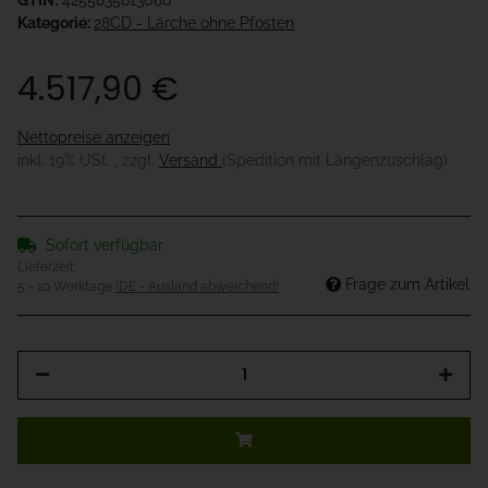
GTIN:
4255835613086
Kategorie:
28CD - Lärche ohne Pfosten
4.517,90 €
Nettopreise anzeigen
inkl. 19% USt. , zzgl.
Versand
(Spedition mit Längenzuschlag)
Sofort verfügbar
Lieferzeit:
Frage zum Artikel
5 - 10 Werktage
(DE - Ausland abweichend)